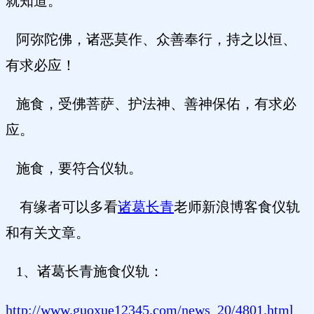
就知道。
阿弥陀佛，诸恶莫作、众善奉行，持之以恒、
有求必应！
施食，受佛菩萨、护法神、善神保佑，有求必
应。
施食，要符合仪轨。
有缘者可以多看
诸葛长青
老师新浪博客食仪轨
和有关文章。
1、诸葛长青施食仪轨：
http://www.guoxue12345.com/news_20/4801.html