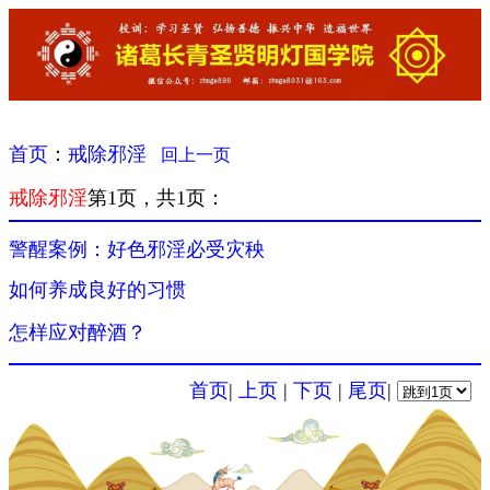
首页
：
戒除邪淫
回上一页
戒除邪淫
第1页，共1页：
警醒案例：好色邪淫必受灾秧
如何养成良好的习惯
怎样应对醉酒？
首页
|
上页
|
下页
|
尾页
|