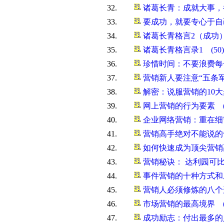
32.
诸葛长青：成就大事，
33.
要成功，就要专心于自
34.
诸葛长青格言2（成功）
35.
诸葛长青格言录1 (5
36.
珍惜时间：不要浪费每
37.
营销新人要注意“五条军
38.
解密：说服营销的10大
39.
网上营销的行为要素 (
40.
企业网络营销：重在细节
41.
营销高手绝对不能说的
42.
如何快速成为顶尖营销高
43.
营销秘诀： 达利园可比
44.
事件营销的十种方式和成
45.
营销人必须修炼的八个
46.
市场营销的最高境界 (
47.
成功励志：付出最多的