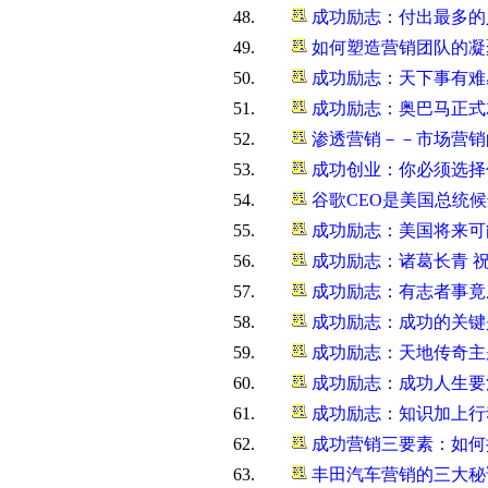
48.
成功励志：付出最多的
49.
如何塑造营销团队的凝聚
50.
成功励志：天下事有难易
51.
成功励志：奥巴马正式就
52.
渗透营销－－市场营销
53.
成功创业：你必须选择
54.
​谷歌CEO是美国总统
55.
成功励志：美国将来可
56.
成功励志：诸葛长青 祝
57.
成功励志：有志者事竟成
58.
成功励志：成功的关键是
59.
成功励志：天地传奇主题
60.
成功励志：成功人生要
61.
成功励志：知识加上行
62.
成功营销三要素：如何
63.
丰田汽车营销的三大秘诀