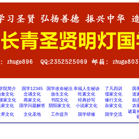
学院简介
国学12345
国学改命秘法
幸福人生秘诀
了凡四训
因
施食文化
念诵文化
放生文化
吃素文化
儒家文化
道
横家文化
商家文化
书院文化
经典抄写
修行文化
励
法家文化
国学问题解答
阴阳家文化
小说家文化
杂家文化
农
诸葛
世界文化
文化圣地
工作提升
国学研修
国学交流