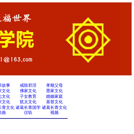
果故事
戒除邪淫
孝顺父母
家文化
佛家文化
墨家文化
志文化
子女教育
婚姻家庭
家文化
犹太文化
基督文化
长青文化
诸葛长青国学
诸葛长青文化
歌曲
仪轨
视频