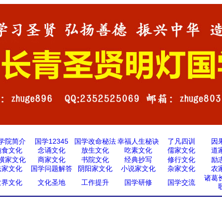
学院简介
国学12345
国学改命秘法
幸福人生秘诀
了凡四训
因
施食文化
念诵文化
放生文化
吃素文化
儒家文化
道
横家文化
商家文化
书院文化
经典抄写
修行文化
励
法家文化
国学问题解答
阴阳家文化
小说家文化
杂家文化
农
诸葛
世界文化
文化圣地
工作提升
国学研修
国学交流