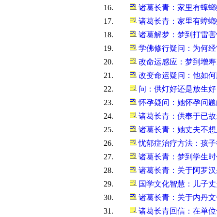
16.
诸葛长青：家里有蟑螂蚊
17.
诸葛长青：家里有蟑螂蚊
18.
诸葛解梦：梦到打雷害
19.
学佛修行疑问：为何经常
20.
改命运感应：梦到增寿1
21.
改变命运疑问：他如何
22.
问：供灯好还是放生好
23.
怀孕疑问：她怀孕问题
24.
诸葛长青：供奉于已故
25.
诸葛长青：她丈夫不想
26.
忧郁症治疗方法：孩子
27.
诸葛长青：梦到学生时
28.
诸葛长青：关于阿罗汉
29.
国学文化智慧：儿子丈
30.
诸葛长青：关于内丹文
31.
诸葛长青回信：在单位