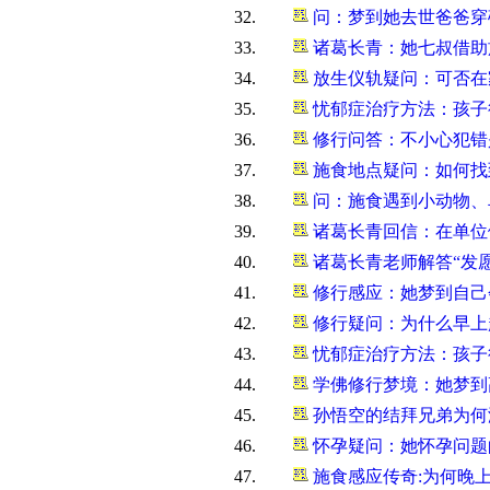
32.
问：梦到她去世爸爸穿
33.
诸葛长青：她七叔借助
34.
放生仪轨疑问：可否在
35.
忧郁症治疗方法：孩子
36.
修行问答：不小心犯错
37.
施食地点疑问：如何找
38.
问：施食遇到小动物、
39.
诸葛长青回信：在单位
40.
诸葛长青老师解答“发
41.
修行感应：她梦到自己
42.
修行疑问：为什么早上
43.
忧郁症治疗方法：孩子
44.
学佛修行梦境：她梦到
45.
孙悟空的结拜兄弟为何
46.
怀孕疑问：她怀孕问题
47.
施食感应传奇:为何晚上