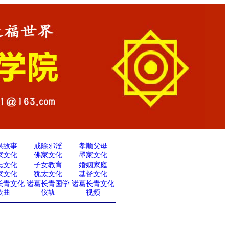
果故事
戒除邪淫
孝顺父母
家文化
佛家文化
墨家文化
志文化
子女教育
婚姻家庭
家文化
犹太文化
基督文化
长青文化
诸葛长青国学
诸葛长青文化
歌曲
仪轨
视频