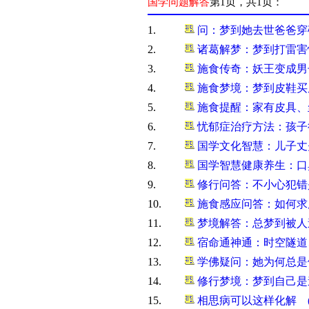
国学问题解答
第1页，共1页：
1.
问：梦到她去世爸爸穿
2.
诸葛解梦：梦到打雷害
3.
施食传奇：妖王变成男
4.
施食梦境：梦到皮鞋买
5.
施食提醒：家有皮具、
6.
​忧郁症治疗方法：孩子
7.
国学文化智慧：儿子丈
8.
国学智慧健康养生：口
9.
修行问答：不小心犯错
10.
施食感应问答：如何求
11.
梦境解答：总梦到被人
12.
宿命通神通：时空隧道
13.
学佛疑问：她为何总是
14.
修行梦境：梦到自己是
15.
相思病可以这样化解 (