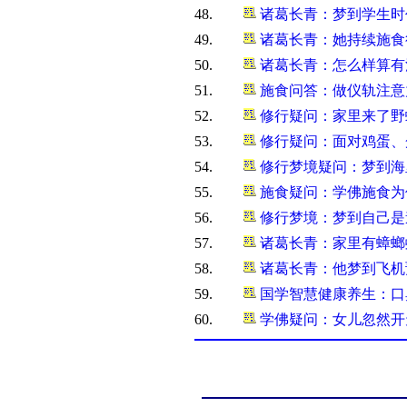
48.
诸葛长青：梦到学生时
49.
诸葛长青：她持续施食
50.
诸葛长青：怎么样算有
51.
施食问答：做仪轨注意
52.
修行疑问：家里来了野
53.
修行疑问：面对鸡蛋、
54.
修行梦境疑问：梦到海
55.
施食疑问：学佛施食为
56.
修行梦境：梦到自己是
57.
诸葛长青：家里有蟑螂蚊
58.
诸葛长青：他梦到飞机
59.
国学智慧健康养生：口
60.
学佛疑问：女儿忽然开