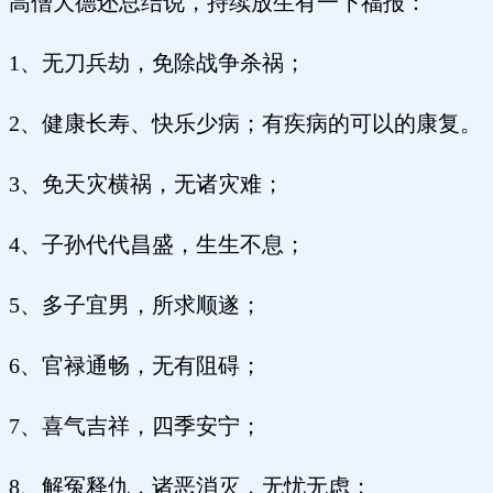
高僧大德还总结说，持续放生有一下福报：
1、无刀兵劫，免除战争杀祸；
2、健康长寿、快乐少病；有疾病的可以的康复。
3、免天灾横祸，无诸灾难；
4、子孙代代昌盛，生生不息；
5、多子宜男，所求顺遂；
6、官禄通畅，无有阻碍；
7、喜气吉祥，四季安宁；
8、解冤释仇，诸恶消灭，无忧无虑；