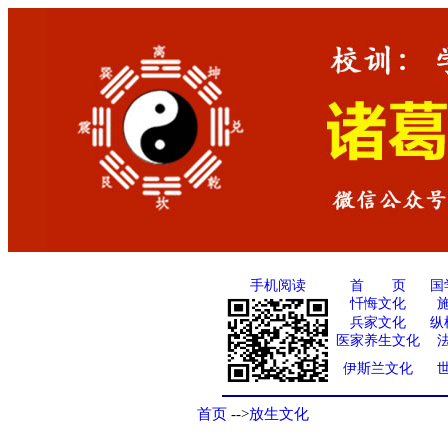
手机阅读
国
首 页
忏悔文化
兵家文化
纵
医家养生文化
伊斯兰文化
首页
-->
放生文化