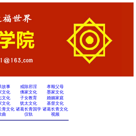
果故事
戒除邪淫
孝顺父母
家文化
佛家文化
墨家文化
志文化
子女教育
婚姻家庭
家文化
犹太文化
基督文化
长青文化
诸葛长青国学
诸葛长青文化
歌曲
仪轨
视频