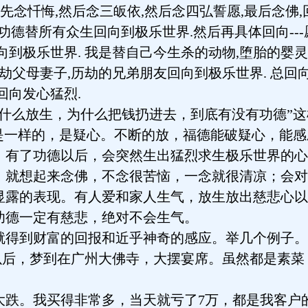
先念忏悔,然后念三皈依,然后念四弘誓愿,最后念佛,
此功德替所有众生回向到极乐世界.然后再具体回向--
向到极乐世界. 我是替自己今生杀的动物,堕胎的婴灵
历劫父母妻子,历劫的兄弟朋友回向到极乐世界. 总回
回向发心猛烈.
么放生，为什么把钱扔进去，到底有没有功德”这
”是一样的，是疑心。不断的放，福德能破疑心，能
，有了功德以后，会突然生出猛烈求生极乐世界的心
，就想起来念佛，不念很苦恼，一念就很清凉；会对
显露的表现。有人爱和家人生气，放生放出慈悲心以
功德一定有慈悲，绝对不会生气。
得到财富的回报和近乎神奇的感应。举几个例子。
后，梦到在广州大佛寺，大摆宴席。虽然都是素菜
大跌。我买得非常多，当天就亏了7万，都是我客户