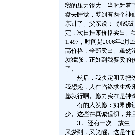
我的压力很大。当时对着
盘去睡觉，梦到有两个神
亲讲了。父亲说；“别说
定，次日挂某价格卖出。我
1.497，时间是2006
高价格，全部卖出。虽然
就猛涨，正好到我要卖的
了。
然后，我决定明天把这7
我想起，人在临终求生极
愿就行啊。愿力实在是神
有的人发愿：如果佛让我
少。这些在真诚猛切，并
3 、还有一次，放生，
又梦到，又笑醒。这是年前