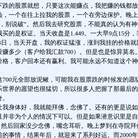
下跌的股票就想，只要这次能赚点，我把赚的钱都放
仙，一个在往上拉我的股票，一个在旁边保护。晚上
破，别说破”。然后我去研究股票，不能真的认为有
买的是权证。当天收盘是1.449。一大早9点15分
年2月23日，当天开盘，我的权证猛涨，涨到我挂的价
没赚多少（客户给我汇款700）。但是也是惊异莫名
价格，客户回本还有赢利。我可能永远不知道这个神
00元全部放泥鳅，可能我在股票跌的时候发的愿
乐世界的愿望也很猛切，所以很多人把握了那最后的
奇。
身体好，我就能拜佛，念佛了。还有的更是说如
且并非为个人的情况下可以。但是如果潜意识里是自
然后回家没少念佛，嘴念耳听。晚上梦到在寺院拜
的事情，结果年后，就迎来了系列好运。而2000