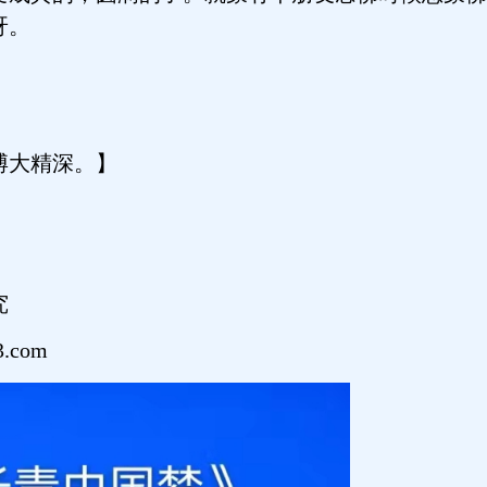
呀。
博大精深。】
究
.com