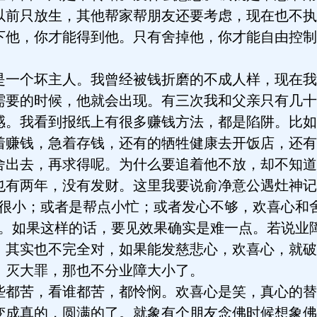
以前只放生，其他帮家帮朋友还要考虑，现在也不执
下他，你才能得到他。只有舍掉他，你才能自由控制
个坏主人。我曾经被钱折磨的不成人样，现在我
需要的时候，他就会出现。有三次我和父亲只有几十
感。我看到报纸上有很多赚钱方法，都是陷阱。比如
着赚钱，急着存钱，还有的牺牲健康去开饭店，还有
舍出去，再求得呢。为什么要追着他不放，却不知道
两年，没有发财。这里我要说俞净意公遇灶神记
是很小；或者是帮点小忙；或者发心不够，欢喜心和
”。如果这样的话，要见效果确实是难一点。若说业
。其实也不完全对，如果能发慈悲心，欢喜心，就破
，灭大罪，那也不分业障大小了。
苦，看谁都苦，都怜悯。欢喜心是笑，真心的替
变成真的，圆满的了。就象有个朋友念佛时候想象佛