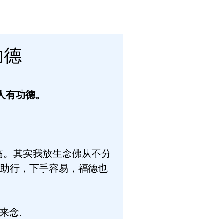
功德
人有功德。
高。其实我放生念佛从不分
助行，下手容易，福德也
来念.