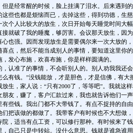
，但是经常醒的时候，脸上挂满了泪水。后来遇到的
些也都是烦恼而已，去掉这些，得到功德，生慈
个人比较大的放生，次日开始每天睡觉时间大幅
直接就破了我的睡魔，够厉害。会议那天放生，因为
喜心也强。因而发现放生是需要偶尔来一次大放的，
随喜点，然后不能当成别人的事情，要知道这里你的
施，发心布施，欢喜布施，你是样样圆满的。
认准了的事情，不会听别人的。别人劝我我还会
怎么有钱。”没钱能放，才是胆色，才是信佛，有大
放生，家人说：“只有2000了，等等吧”。我就这
女朋友，赚了，客户汇款过来，我也就告诉他们一声
里有些钱。我出门都不大带钱了。有点不捉持的自由
他们把该做的都做了。我带客户有时候也不大想做，
寺院，适当有点工资，可以修行那种。有时候来了钱
里，自己只是中转站。没什么意思。钱就是谁急谁用