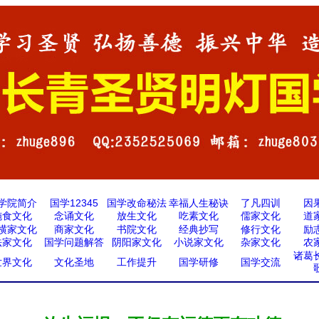
学院简介
国学12345
国学改命秘法
幸福人生秘诀
了凡四训
因
施食文化
念诵文化
放生文化
吃素文化
儒家文化
道
横家文化
商家文化
书院文化
经典抄写
修行文化
励
法家文化
国学问题解答
阴阳家文化
小说家文化
杂家文化
农
诸葛
世界文化
文化圣地
工作提升
国学研修
国学交流