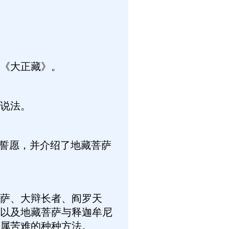
《大正藏》。
说法。
大誓愿，并介绍了地藏菩萨
萨、大辩长者、阎罗天
以及地藏菩萨与释迦牟尼
属苦难的种种方法。