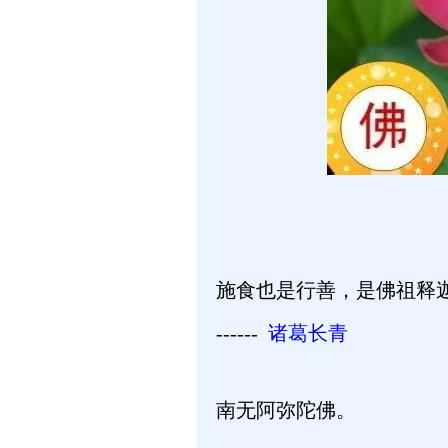
施食也是行善，是佛祖释
------
诸葛长青
南无阿弥陀佛。