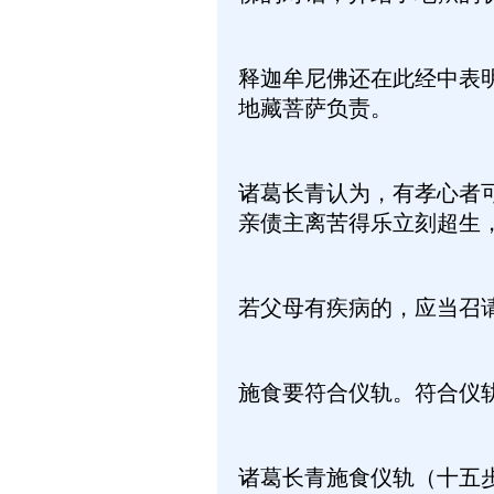
释迦牟尼佛还在此经中表
地藏菩萨负责。
诸葛长青认为，有孝心者
亲债主离苦得乐立刻超生
若父母有疾病的，应当召
施食要符合仪轨。符合仪
诸葛长青施食仪轨（十五步