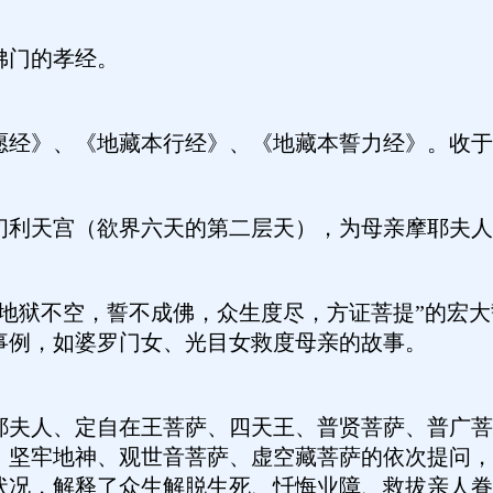
佛门的孝经。
愿经》、《地藏本行经》、《地藏本誓力经》。收于
忉利天宫（欲界六天的第二层天），为母亲摩耶夫人
“地狱不空，誓不成佛，众生度尽，方证菩提”的宏
事例，如婆罗门女、光目女救度母亲的故事。
耶夫人、定自在王菩萨、四天王、普贤菩萨、普广菩
、坚牢地神、观世音菩萨、虚空藏菩萨的依次提问，
状况，解释了众生解脱生死、忏悔业障、救拔亲人眷