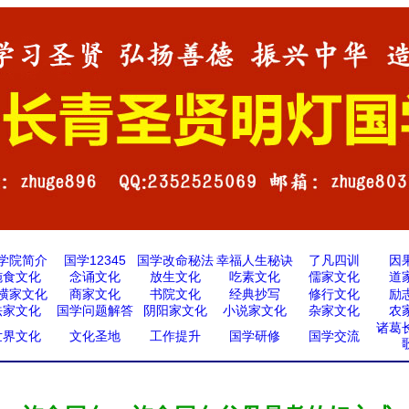
学院简介
国学12345
国学改命秘法
幸福人生秘诀
了凡四训
因
施食文化
念诵文化
放生文化
吃素文化
儒家文化
道
横家文化
商家文化
书院文化
经典抄写
修行文化
励
法家文化
国学问题解答
阴阳家文化
小说家文化
杂家文化
农
诸葛
世界文化
文化圣地
工作提升
国学研修
国学交流