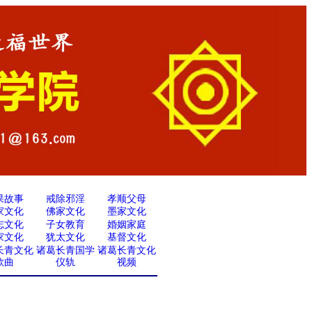
果故事
戒除邪淫
孝顺父母
家文化
佛家文化
墨家文化
志文化
子女教育
婚姻家庭
家文化
犹太文化
基督文化
长青文化
诸葛长青国学
诸葛长青文化
歌曲
仪轨
视频