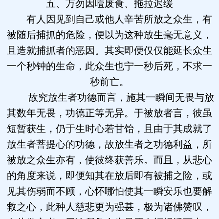
五、万勿因噎废食、拖拉迟缓
有人因见到自己或他人辛苦所放之众生，有
被随后捕抓的危险，便以为这种放生毫无意义，
且造就捕抓者的恶因。其实即便仅仅能延长众生
一个秒钟的生命，此众生也宁一秒后死，不求一
秒前亡。
故究放生者功德而言，施其一瞬间无畏与放
其数年无畏，功德正等无异。于被放者言，彼虽
短暂获生，仍于生时心若甘饴，且由于其成就了
放生者菩提心的功德，故放生者之功德利益，所
被放之众生亦有，使彼终获善乐。而且，从悲心
的角度来说，即便知其在放后即有被捕之险，或
见其伤弱而不顾，心怀哪怕使其一瞬安乐也要解
救之心，此种人慈悲更为强甚，极为诸佛赞叹，