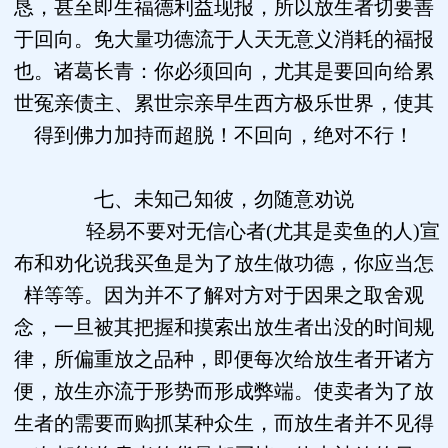
恳，甚至即生福德利益现报，所以放生者切要善
于回向。免大量功德流于人天无意义消耗的福报
也。诸葛长青：你必须回向，尤其是要回向给累
世冤亲债主、累世宗亲早生西方极乐世界，使其
得到佛力加持而超脱！不回向，绝对不行！
七、未知己知彼，勿随意劝说
轻易不要对无信心者(尤其是卖鱼的人)宣
布和劝化说我买鱼是为了放生做功德，你应当怎
样等等。因为并不了解对方对于因果之取舍观
念，一旦被其把握和摸索出放生者出没的时间规
律，所偏重放之品种，即便每次给放生者开诸方
便，放生亦流于形势而形成弊端。使卖者为了放
生者的需要而购抓某种众生，而放生者并不见得