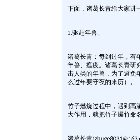
下面，诸葛长青给大家讲
1.驱赶年兽。
诸葛长青：每到过年，有
年兽、瘟疫。诸葛长青研
击人类的年兽，为了避免
么过年要守夜的来历）。
竹子燃烧过程中，遇到高
大作用，就把竹子爆竹命名
诸葛长青(
zhuge8031@163.