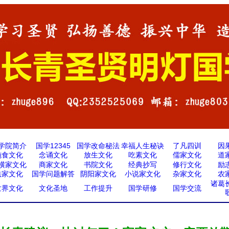
学院简介
国学12345
国学改命秘法
幸福人生秘诀
了凡四训
因
施食文化
念诵文化
放生文化
吃素文化
儒家文化
道
横家文化
商家文化
书院文化
经典抄写
修行文化
励
法家文化
国学问题解答
阴阳家文化
小说家文化
杂家文化
农
诸葛
世界文化
文化圣地
工作提升
国学研修
国学交流