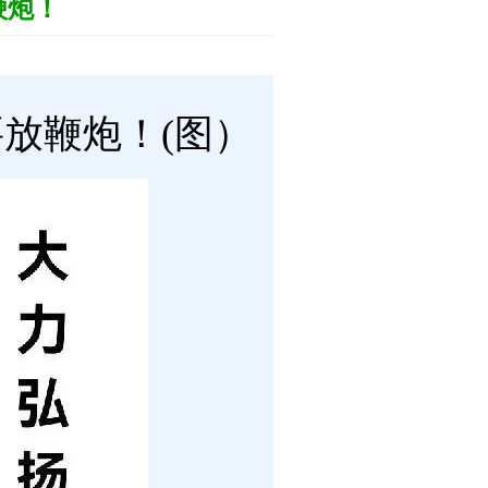
鞭炮！
放鞭炮！(图）