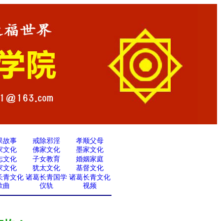
果故事
戒除邪淫
孝顺父母
家文化
佛家文化
墨家文化
志文化
子女教育
婚姻家庭
家文化
犹太文化
基督文化
长青文化
诸葛长青国学
诸葛长青文化
歌曲
仪轨
视频