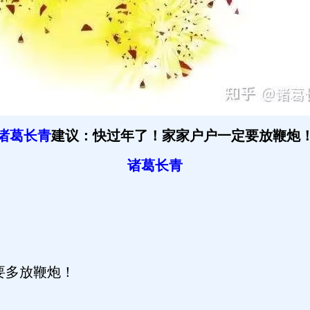
诸葛长青
建议：快过年了！家家户户一定要放鞭炮
诸葛长青
要多放鞭炮！