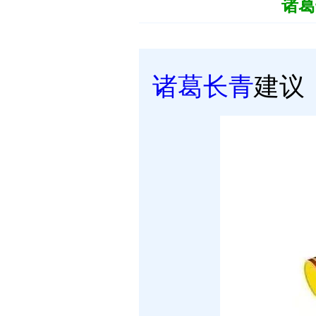
诸葛
诸葛长青
建议