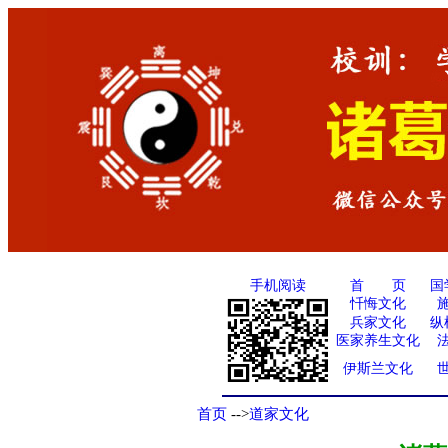
手机阅读
国
首 页
忏悔文化
兵家文化
纵
医家养生文化
伊斯兰文化
首页
-->
道家文化