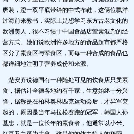
唐装，蹬一双平底带绊的中式布鞋，这俩位飘洋
过海前来教书，实际上是想学习东方古老文化的
欧洲美人，很不习惯于中国食品店荤素混杂的经
营方式。她们说欧洲许多地方的食品超市都严格
区分了素食区与荤食区，而每一种合成的食品也
都详细地注明了营养成份和来源。
楚安齐说德国有一种随处可见的饮食店只卖素
食，据估计全德各地约有千家，生意始终十分兴
隆，据称是在柏林奥林匹克运动会后，才异军突
起的，原因是当年马拉松赛跑的冠军，韩国人孙
基忠，就是一位长年的素食者，他通常以小米、
红豆及白菜为主食，这是他的体力惊人的秘密，