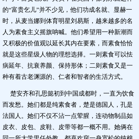
的“富贵乞儿”并不少见，他们功成名就、显赫一
时，从麦当娜到体育明星刘易斯，越来越多的名
人为素食主义摇旗呐喊。他们希望用一种新潮而
又积极的价值观以延长其内在要素，而素食恰恰
就是这些星级人物的理想选择。一则素食可以怯
病延年、抗衰养颜、保持形体；二则素食又是一
种有着古老渊源的、仁者和智者的生活方式。
楚安齐和孔思懿初到中国成都时，一直为饮食
而发愁。她们都是纯素食者，楚是德国人，孔是
法国人。她们不仅不沾一点荤腥，连动物制品如
皮衣、皮包、皮鞋、皮带等都一概不用。她俩在
同一所大学里任外教，都喜欢穿一身宽松的纯棉