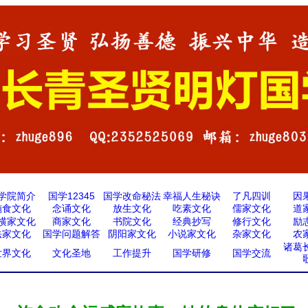
学院简介
国学12345
国学改命秘法
幸福人生秘诀
了凡四训
因
施食文化
念诵文化
放生文化
吃素文化
儒家文化
道
横家文化
商家文化
书院文化
经典抄写
修行文化
励
法家文化
国学问题解答
阴阳家文化
小说家文化
杂家文化
农
诸葛
世界文化
文化圣地
工作提升
国学研修
国学交流