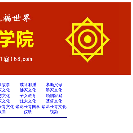
果故事
戒除邪淫
孝顺父母
家文化
佛家文化
墨家文化
志文化
子女教育
婚姻家庭
家文化
犹太文化
基督文化
长青文化
诸葛长青国学
诸葛长青文化
歌曲
仪轨
视频