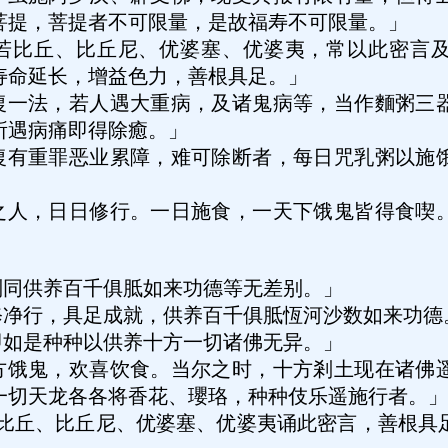
菩提，菩提者不可限量，是故福寿不可限量。」
若比丘、比丘尼、优婆塞、优婆夷，常以此密言
寿命延长，增益色力，善根具足。」
復一法，若人遇大重病，及诸鬼病等，当作麵粥三
所遇病痛即得除癒。」
復有重罪恶业累障，难可除断者，每日咒乳粥以施
之人，日日修行。一日施食，一天下饿鬼皆得食喫
则同供养百千俱胝如来功德等无差别。」
修净行，具足成就，供养百千俱胝恆河沙数如来功德
即如是种种以供养十方一切诸佛无异。」
方饿鬼，欢喜饮食。当尔之时，十方剎土现在诸佛
一切天龙各各将香花、瓔珞，种种伎乐遥施行者。」
比丘、比丘尼、优婆塞、优婆夷诵此密言，善根具