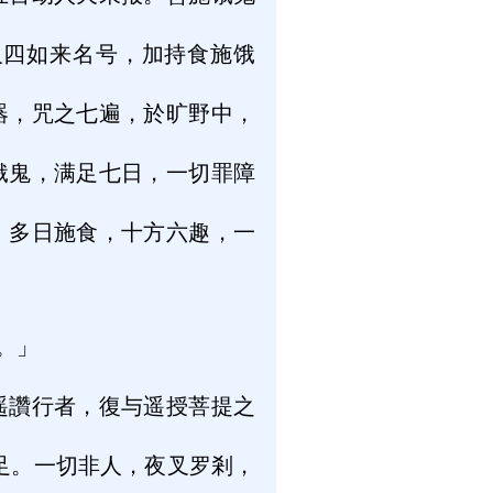
及四如来名号，加持食施饿
器，咒之七遍，於旷野中，
饿鬼，满足七日，一切罪障
。多日施食，十方六趣，一
。」
遥讚行者，復与遥授菩提之
足。一切非人，夜叉罗剎，