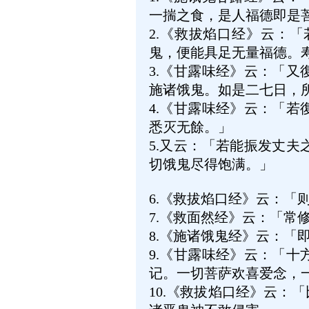
一揣之食，是人福德即是
2.
《救拔焰口经》云：「
鬼，便能具足无量福德。
3.
《甘露味经》云：「又
施诸饿鬼。如是二七日，
4.
《甘露味经》云：「若
悉灭无餘。」
5.
又云：「若能振发丈夫
切饿鬼尽得饱满。」
6.
《救拔焰口经》云：「
7.
《救面然经》云：「常
8.
《施诸饿鬼经》云：「
9.
《甘露味经》云：「十
记。一切菩萨欢喜爱念，
10.
《救拔焰口经》云：「