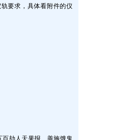
仪轨要求，具体看附件的仪
五百劫人天果报。善施饿鬼