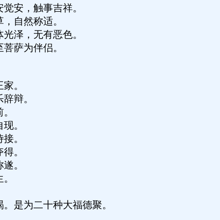
安觉安，触事吉祥。
草，自然称适。
体光泽，无有恶色。
至菩萨为伴侣。
王家。
乐辞辩。
前。
自现。
侍接。
夺得。
称遂。
生。
。
渴。是为二十种大福德聚。