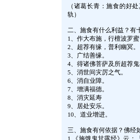
（诸葛长青：施食的好处
轨）
二、施食有什么利益？有
1
、作大布施，行檀波罗蜜
2
、超荐有缘，普利幽冥。
3
、广结善缘。
4
、得诸佛菩萨及所超荐鬼
5
、消世间灾厉之气。
6
、消自业障。
7
、增满福德。
8
、消灾延寿
9
、居处安乐。
10
、道业增进。
三、施食有何依据？佛经
1.
《施饿鬼甘露经》云：