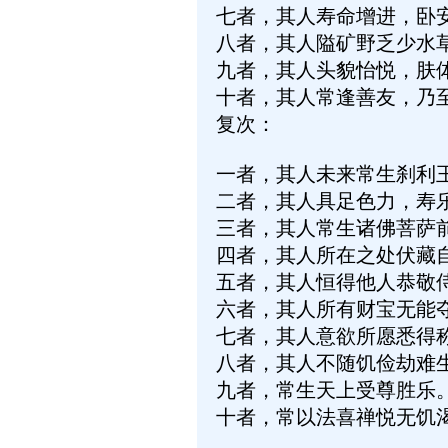
七者，其人寿命增进，卧
八者，其人隘矿野乏少水
九者，其人头貌怡悦，肤
十者，其人常逢善友，乃
复次：
一者，其人未来常生刹利
二者，其人具足色力，寿
三者，其人常生诸佛菩萨
四者，其人所在之处伏藏
五者，其人恒得他人恭敬
六者，其人所有财宝无能
七者，其人意欲所愿悉得
八者，其人不随饥俭劫难
九者，常生天上受尊胜乐
十者，常以法喜禅悦无饥