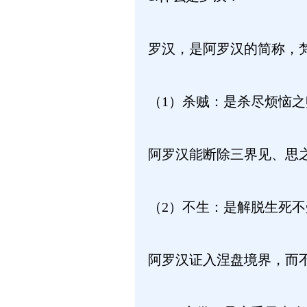
罗汉，是阿罗汉的简称，梵音
（1）杀贼：是杀尽烦恼
阿罗汉能断除三界见、思
（2）不生：是解脱生死
阿罗汉证入涅盘境界，而