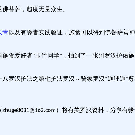
量佛菩萨，超度无量众生。
长青
以及有缘者实践验证，施食可以得到佛菩萨善神
的施食爱好者“玉竹同学”，拍到了一张阿罗汉护佑
十八罗汉护法之第七护法罗汉～骑象罗汉“迦理迦”
（
将有关罗汉资料，分享有缘
zhuge8031@163.com）