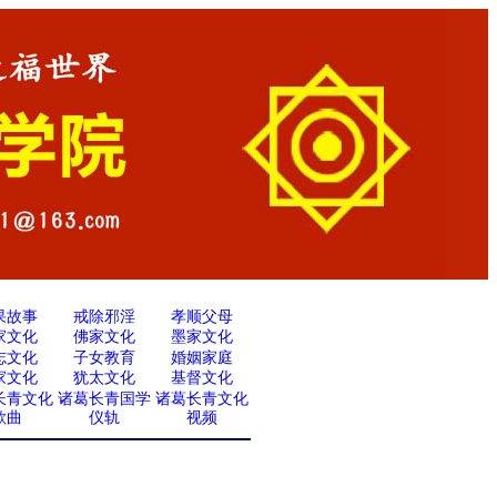
果故事
戒除邪淫
孝顺父母
家文化
佛家文化
墨家文化
志文化
子女教育
婚姻家庭
家文化
犹太文化
基督文化
长青文化
诸葛长青国学
诸葛长青文化
歌曲
仪轨
视频