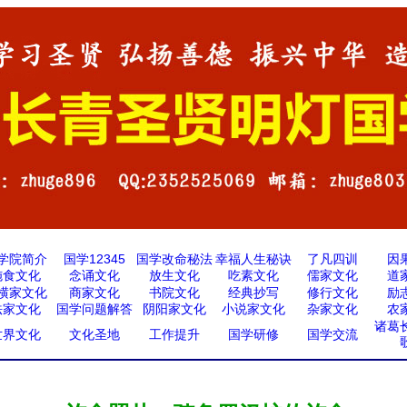
学院简介
国学12345
国学改命秘法
幸福人生秘诀
了凡四训
因
施食文化
念诵文化
放生文化
吃素文化
儒家文化
道
横家文化
商家文化
书院文化
经典抄写
修行文化
励
法家文化
国学问题解答
阴阳家文化
小说家文化
杂家文化
农
诸葛
世界文化
文化圣地
工作提升
国学研修
国学交流