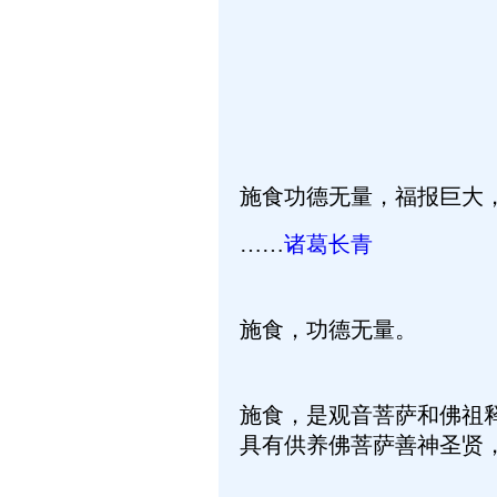
施食功德无量，福报巨大
……
诸葛长青
施食，功德无量。
施食，是观音菩萨和佛祖
具有供养佛菩萨善神圣贤