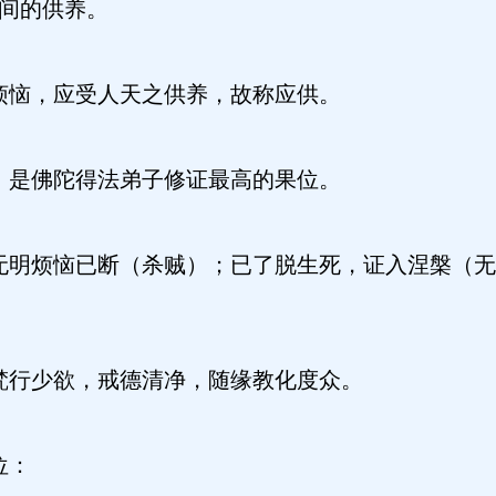
人间的供养。
烦恼，应受人天之供养，故称应供。
，是佛陀得法弟子修证最高的果位。
无明烦恼已断（杀贼）；已了脱生死，证入涅槃（无
梵行少欲，戒德清净，随缘教化度众。
位：