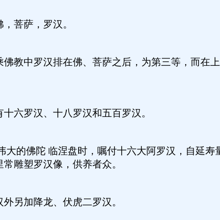
佛，菩萨，罗汉。
乘佛教中罗汉排在佛、菩萨之后，为第三等，而在上
有十六罗汉、十八罗汉和五百罗汉。
 伟大的佛陀 临涅盘时，嘱付十六大阿罗汉，自延寿
里常雕塑罗汉像，供养者众。
汉外另加降龙、伏虎二罗汉。