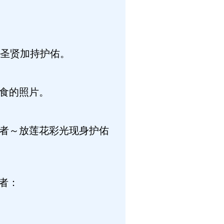
圣贤加持护佑。
施食的照片。
尊者～放莲花彩光现身护佑
者：