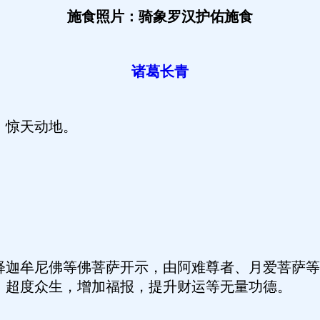
施食照片：骑象罗汉护佑施食
诸葛长青
，惊天动地。
释迦牟尼佛等佛菩萨开示，由阿难尊者、月爱菩萨等
，超度众生，增加福报，提升财运等无量功德。