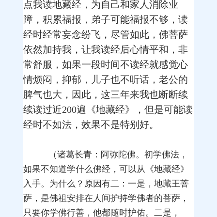
点我读地藏经，为自己和家人消除业
障，积累福报，弟子可能福报不够，读
经时经常妄念纷飞，尽管如此，佛菩萨
依然加持我，让我读经后心情平和，非
常舒服，如果一段时间不读经就感觉心
情烦闷，抑郁，儿子也不听话，老公的
脾气也大，因此，这三年来我也断断续
续读过近200遍《地藏经》，但是可能读
经时不如法，效果不是特别好。
（诸葛长青：阿弥陀佛。初学佛法，
如果不知道学什么佛经，可以从《地藏经》
入手。为什么？原因有二：一是，地藏王菩
萨，是佛祖安排在人间护持学佛者的菩萨，
只要你学佛行善，他都随时护佑。二是，