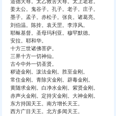
道德天尊。太乙救苦天尊。太上老君。
姜太公。鬼谷子。孔子。老子。庄子。
墨子。孟子。赤松子。张良。诸葛亮。
刘伯温。陈抟。袁天罡。李淳风。
耶稣基督。圣母玛利亚。穆罕默德。
安拉。耶和华。
十方三世诸佛菩萨。
三界十方一切神仙。
古今中外一切圣贤。
秽迹金刚。泼法金刚。胜至金刚。
常住金刚。青除灾金刚。辟毒金刚。
黄随求金刚。白净水金刚。紫贤金刚。
赤声火金刚。定持灾金刚。大神金刚。
东方持国天王。南方增长天王。
西方广目天王。北方多闻天王。