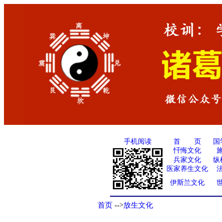
手机阅读
国
首 页
忏悔文化
兵家文化
纵
医家养生文化
伊斯兰文化
首页
-->
放生文化