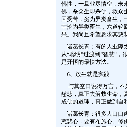
佛性，一旦业尽情空，未
佛，杀众生即杀佛，救众
回受苦，劣为异类畜生，
幸沦为异类畜生，六道轮
果。我尚且希望恳求其慈
诸葛长青：有的人业障太
从“聪明”过渡到“智慧”，
是开悟的最快方法。
6、放生就是实践
与其空口说得万言，不如
慈悲，真正去解救生命，
成佛的道理，真正做到自
诸葛长青：很多人口口声
慈悲心，要有布施心。修