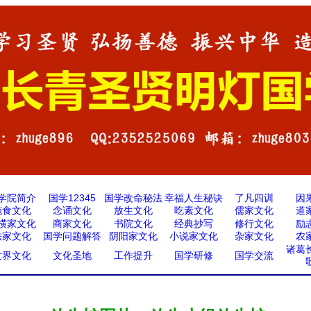
学院简介
国学12345
国学改命秘法
幸福人生秘诀
了凡四训
因
施食文化
念诵文化
放生文化
吃素文化
儒家文化
道
横家文化
商家文化
书院文化
经典抄写
修行文化
励
法家文化
国学问题解答
阴阳家文化
小说家文化
杂家文化
农
诸葛
世界文化
文化圣地
工作提升
国学研修
国学交流