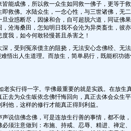
来皆能成佛，所以救一众生如同救一佛子，更等于救
生即救佛。水陆众生，一念心性，与三世诸佛，无二
一旦业惑断尽，因缘和合，自可超脱六道，同证佛果
回，沧海桑田，怎知明日我不会沦为异类畜生，彼亦
悲度我，如今何敢轻慢甚且杀害之！
深，受到冤亲债主的阻挠，无法安心念佛经、无法
很难悟出人生道理。而放生，简单易行，既能积功德化解恩
老实行得一字。学佛最重要的就是实践。在放生真
真正去为众生皈依念佛忏悔回向，真正去体会众生平
利利他，这样的修行才能真正得到利益。
声说信佛念佛，可是连放生行善的事情，都不做，
佛必须注意做到：布施、持戒、忍辱、精进、禅定、