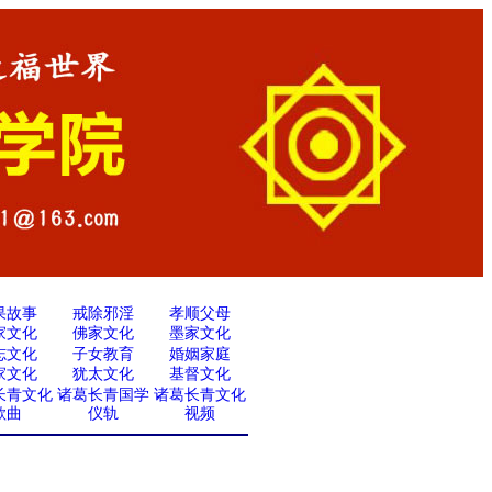
果故事
戒除邪淫
孝顺父母
家文化
佛家文化
墨家文化
志文化
子女教育
婚姻家庭
家文化
犹太文化
基督文化
长青文化
诸葛长青国学
诸葛长青文化
歌曲
仪轨
视频