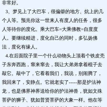
非常好。
3、梦见上了大巴车，很偏僻的地方、炕上的几
个人等。预兆你这一世来人有度人的任务，很多
人等待你的度化。乘大巴车=大乘佛教=自度度
人。要继续精进，度化自己的同时，多弘扬佛
法，度化有缘人。
4.在后面院子里一个什么动物头上顶着个铁皮壳
子东奔西跑，窜来窜去，我让大弟弟拿着棍子去
敲它。敲中了，它看着我们，我说，别闹腾了，
我回来了，安静点。它就老实了-----那是护法神
龙，也是佛界神界送给你的护法神兽，犹如文殊
菩萨的狮子、犹如普贤菩萨的大象一样。他在等