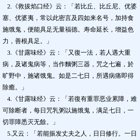
2.《救拔焰口经》云：「若比丘、比丘尼、优婆
塞、优婆夷，常以此密言及四如来名号，加持食
施饿鬼，便能具足无量福德。寿命延长，增益色
力，善根具足。」
3.《甘露味经》云：「又復一法，若人遇大重
病，及诸鬼病等，当作麵粥三器，咒之七遍，於
旷野中，施诸饿鬼。如是二七日，所遇病痛即得
除癒。」
4.《甘露味经》云：「若復有重罪恶业累障，难
可除断者，每日咒乳粥以施饿鬼，满足七日，一
切罪障悉灭无餘。」
5.又云：「若能振发丈夫之人，日日修行。一日