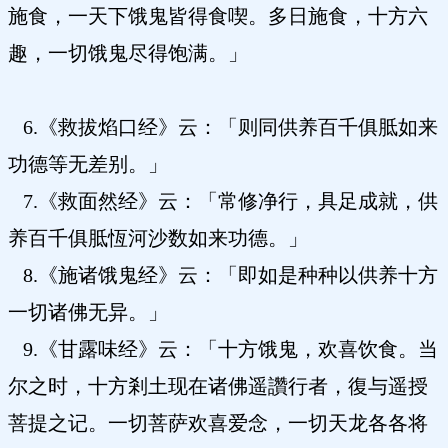
施食，一天下饿鬼皆得食喫。多日施食，十方六
趣，一切饿鬼尽得饱满。」
6.《救拔焰口经》云：「则同供养百千俱胝如来
功德等无差别。」
7.《救面然经》云：「常修净行，具足成就，供
养百千俱胝恆河沙数如来功德。」
8.《施诸饿鬼经》云：「即如是种种以供养十方
一切诸佛无异。」
9.《甘露味经》云：「十方饿鬼，欢喜饮食。当
尔之时，十方剎土现在诸佛遥讚行者，復与遥授
菩提之记。一切菩萨欢喜爱念，一切天龙各各将