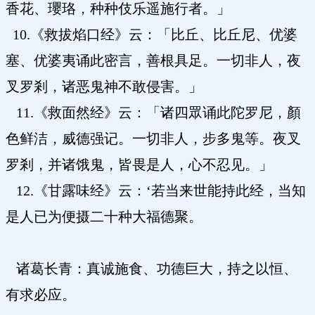
香花、瓔珞，种种伎乐遥施行者。」
10.《救拔焰口经》云：「比丘、比丘尼、优婆
塞、优婆夷诵此密言，善根具足。一切非人，夜
叉罗剎，诸恶鬼神不敢侵害。」
11.《救面然经》云：「诸四眾诵此陀罗尼，顏
色鲜洁，威德强记。一切非人，步多鬼等。夜叉
罗剎，并诸饿鬼，皆畏是人，心不忍见。」
12.《甘露味经》云：‘若当来世能持此经，当知
是人已为便摄二十种大福德聚。
诸葛长青：真诚施食、功德巨大，持之以恒、
有求必应。