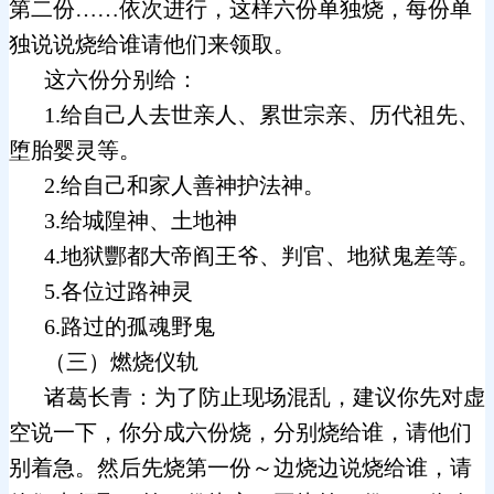
第二份……依次进行，这样六份单独烧，每份单
独说说烧给谁请他们来领取。
这六份分别给：
1.给自己人去世亲人、累世宗亲、历代祖先、
堕胎婴灵等。
2.给自己和家人善神护法神。
3.给城隍神、土地神
4.地狱酆都大帝阎王爷、判官、地狱鬼差等。
5.各位过路神灵
6.路过的孤魂野鬼
（三）燃烧仪轨
诸葛长青：为了防止现场混乱，建议你先对虚
空说一下，你分成六份烧，分别烧给谁，请他们
别着急。然后先烧第一份～边烧边说烧给谁，请