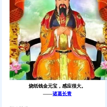
烧纸钱金元宝，感应很大。
——
诸葛长青