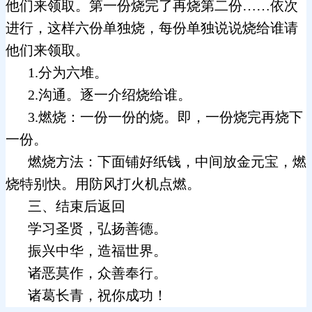
他们来领取。第一份烧完了再烧第二份……依次
进行，这样六份单独烧，每份单独说说烧给谁请
他们来领取。
1.分为六堆。
2.沟通。逐一介绍烧给谁。
3.燃烧：一份一份的烧。即，一份烧完再烧下
一份。
燃烧方法：下面铺好纸钱，中间放金元宝，燃
烧特别快。用防风打火机点燃。
三、结束后返回
学习圣贤，弘扬善德。
振兴中华，造福世界。
诸恶莫作，众善奉行。
诸葛长青，祝你成功！