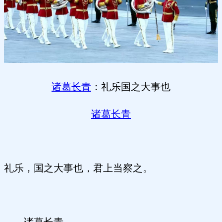
诸葛长青
：礼乐国之大事也
诸葛长青
礼乐，国之大事也，君上当察之。