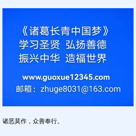
诸恶莫作，众善奉行。