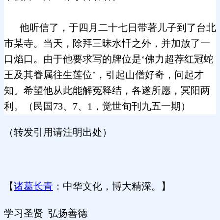
他听信了，于四月二十七日带著儿子到了台北
市某寺。当天，除拜三昧水忏之外，并加放了一
口焰口。由于他要求写的牌位是‘佛力超荐红冠蛇
王及其眷属往生莲位’，引起山僧好奇，问起才
知。希望他从此能解冤释结，各遂所愿，冥阳两
利。（民国73、7、1，觉世旬刊九五一期）
（转发引用请注明出处）
【
诸葛长青
：中华文化，博大精深。】
学习圣贤
弘扬善德