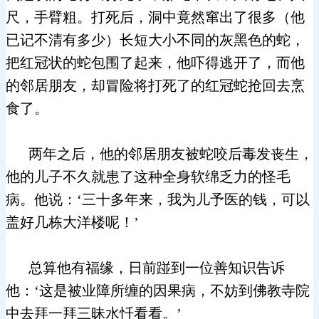
尺，手臂粗。打死后，洞中竟然窜出了很多（他
已记不清有多少）长短大小不同的灰黑色的蛇，
把红冠状的蛇包围了起来，他吓得逃开了，而他
的邻居朋友，却冒险将打死了的红冠蛇抢回去烹
食了。
两年之后，他的邻居朋友被蛇咬后毒发丧生，
他的儿子不久就患了这种全身软绵乏力的怪毛
病。他说：‘三十多年来，我为儿予医的钱，可以
盖好几栋大洋楼呢！’
总算他有福缘，日前踫到一位善知识告诉
他：‘这是被业障所缠的因果病，不妨到佛教寺院
中去拜一拜三昧水忏看看。’