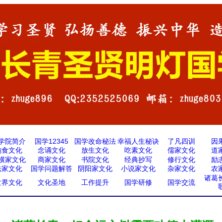
学院简介
国学12345
国学改命秘法
幸福人生秘诀
了凡四训
因
施食文化
念诵文化
放生文化
吃素文化
儒家文化
道
横家文化
商家文化
书院文化
经典抄写
修行文化
励
法家文化
国学问题解答
阴阳家文化
小说家文化
杂家文化
农
诸葛
世界文化
文化圣地
工作提升
国学研修
国学交流