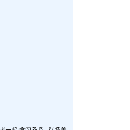
者一起“学习圣贤、弘扬善