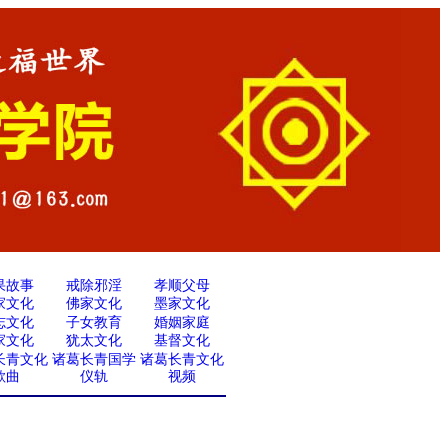
果故事
戒除邪淫
孝顺父母
家文化
佛家文化
墨家文化
志文化
子女教育
婚姻家庭
家文化
犹太文化
基督文化
长青文化
诸葛长青国学
诸葛长青文化
歌曲
仪轨
视频