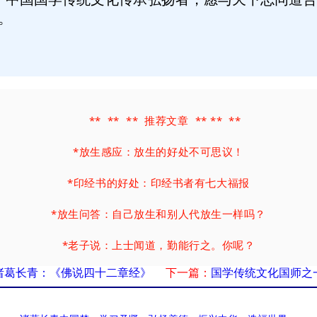
。
** ** ** 推荐文章 ** ** **
*
放生感应：放生的好处不可思议！
*
印经书的好处：印经书者有七大福报
*
放生问答：自己放生和别人代放生一样吗？
*
老子说：上士闻道，勤能行之。你呢？
诸葛长青：《佛说四十二章经》
下一篇：
国学传统文化国师之
*
命运秘密：心好命也好, 富贵直到老！
*
成功励志格言：理想是人生的太阳