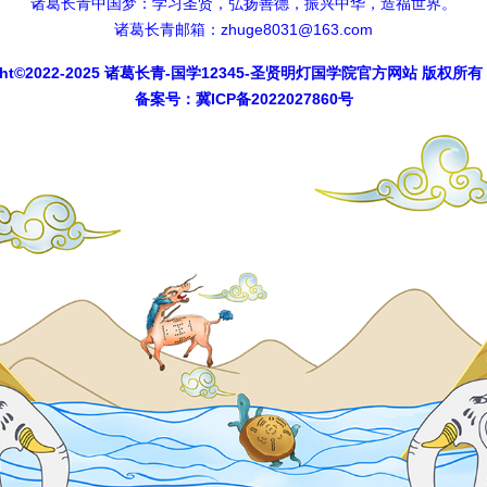
诸葛长青中国梦：学习圣贤，弘扬善德，振兴中华，造福世界。
诸葛长青邮箱：zhuge8031@163.com
*
周易八卦：中国周易八卦文化智慧
ght©2022-2025
诸葛长青-国学12345-圣贤明灯国学院官方网站
版权所有
** ** ** 最新文章 ** ** **
备案号：
冀ICP备2022027860号
*
《易经》提醒：为什么要重视礼仪？
*
素食好处：如何吃素食？素食是什么等？
*
诸葛长青：吴承恩写《西游记》劝人行善
*
放生鱼类：养殖的鱼能放生吗？
*
诸葛长青：《易经》的中心思想是什么？
*
国学研究：孝敬父母是立身之本
*
修行精进：谦虚好问才能学到知识
** ** ** 随机文章 ** ** **