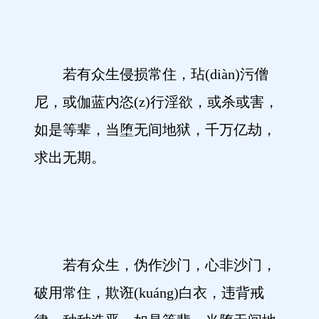
若有众生侵损常住，玷(diàn)污僧
尼，或伽蓝内恣(z)行淫欲，或杀或害，
如是等辈，当堕无间地狱，千万亿劫，
求出无期。
若有众生，伪作沙门，心非沙门，
破用常住，欺诳(kuáng)白衣，违背戒