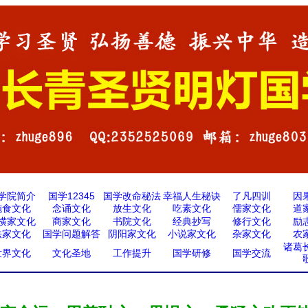
学院简介
国学12345
国学改命秘法
幸福人生秘诀
了凡四训
因
施食文化
念诵文化
放生文化
吃素文化
儒家文化
道
横家文化
商家文化
书院文化
经典抄写
修行文化
励
法家文化
国学问题解答
阴阳家文化
小说家文化
杂家文化
农
诸葛
世界文化
文化圣地
工作提升
国学研修
国学交流