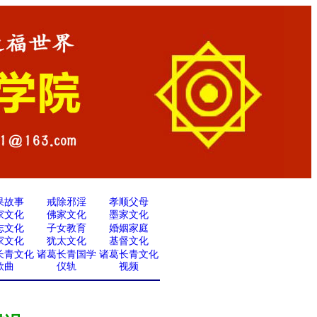
果故事
戒除邪淫
孝顺父母
家文化
佛家文化
墨家文化
志文化
子女教育
婚姻家庭
家文化
犹太文化
基督文化
长青文化
诸葛长青国学
诸葛长青文化
歌曲
仪轨
视频