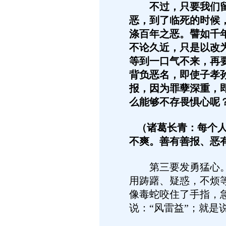
不过，只要我们留有
恶，到了临死的时候
涤百年之恶。譬如千
不论久近，只是以改
等到一口气不来，再
背负恶名，即使子孝
报，因为罪孽深重，
么能够不存畏惧心呢
（诸葛长青：每个人
不爽。善有善报、恶
第三要发勇猛心。人
用踌躇、疑惑，不烦
像毒蛇咬住了手指，
说：“风雷益”；就