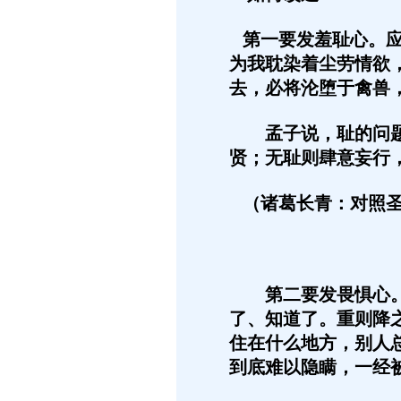
第一要发羞耻心。应
为我耽染着尘劳情欲
去，必将沦堕于禽兽
孟子说，耻的问题，
贤；无耻则肆意妄行
（诸葛长青：对照圣
第二要发畏惧心。天
了、知道了。重则降
住在什么地方，别人
到底难以隐瞒，一经