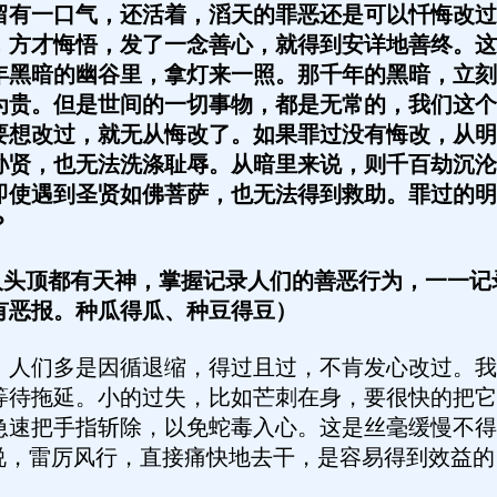
一口气，还活着，滔天的罪恶还是可以忏悔改过
，方才悔悟，发了一念善心，就得到安详地善终。这
年黑暗的幽谷里，拿灯来一照。那千年的黑暗，立刻
为贵。但是世间的一切事物，都是无常的，我们这个
要想改过，就无从悔改了。如果罪过没有悔改，从明
孙贤，也无法洗涤耻辱。从暗里来说，则千百劫沉沦
即使遇到圣贤如佛菩萨，也无法得到救助。罪过的明
？
头顶都有天神，掌握记录人们的善恶行为，一一记
有恶报。种瓜得瓜、种豆得豆）
们多是因循退缩，得过且过，不肯发心改过。我
等待拖延。小的过失，比如芒刺在身，要很快的把它
急速把手指斩除，以免蛇毒入心。这是丝毫缓慢不得
是说，雷厉风行，直接痛快地去干，是容易得到效益的