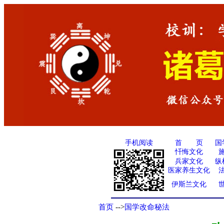
手机阅读
国
首 页
忏悔文化
兵家文化
纵
医家养生文化
伊斯兰文化
首页
-->
国学改命秘法