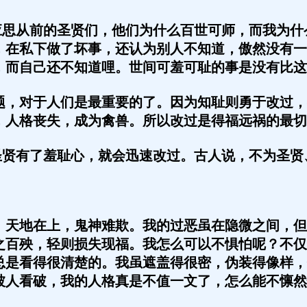
思从前的圣贤们，他们为什么百世可师，而我为什
，在私下做了坏事，还认为别人不知道，傲然没有一
，而自己还不知道哩。世间可羞可耻的事是没有比这
对于人们是最重要的了。因为知耻则勇于改过，
，人格丧失，成为禽兽。所以改过是得福远祸的最切
贤有了羞耻心，就会迅速改过。古人说，不为圣贤
地在上，鬼神难欺。我的过恶虽在隐微之间，但
之百殃，轻则损失现福。我怎么可以不惧怕呢？不仅
总是看得很清楚的。我虽遮盖得很密，伪装得像样，
被人看破，我的人格真是不值一文了，怎么能不懔然