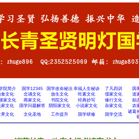
学院简介
国学12345
国学改命秘法
幸福人生秘诀
了凡四训
因
施食文化
念诵文化
放生文化
吃素文化
儒家文化
道
横家文化
商家文化
书院文化
经典抄写
修行文化
励
法家文化
国学问题解答
阴阳家文化
小说家文化
杂家文化
农
诸葛
世界文化
文化圣地
工作提升
国学研修
国学交流