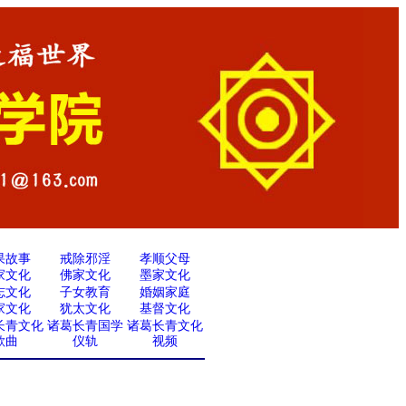
果故事
戒除邪淫
孝顺父母
家文化
佛家文化
墨家文化
志文化
子女教育
婚姻家庭
家文化
犹太文化
基督文化
长青文化
诸葛长青国学
诸葛长青文化
歌曲
仪轨
视频