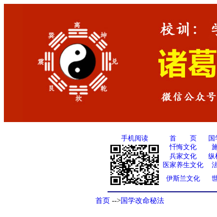
手机阅读
国
首 页
忏悔文化
兵家文化
纵
医家养生文化
伊斯兰文化
首页
-->
国学改命秘法