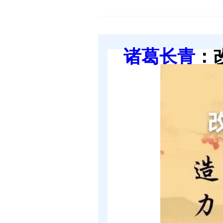
诸葛长青
：