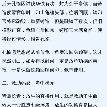
后来孔愉因讨伐华铁有功，封为余干亭侯，当铸
造侯爵官印时，印上龟纽头部，往后回顾，铸印
官将它融毁，重新铸造，但是融铸了数次，仍旧
模型正直，龟纽向后回顾，铸印官大感奇怪，便
将经过情形，报告孔愉。
孔愉忽然想起从前放龟，龟屡次回头顾望，这才
恍然明白，如今得以封侯，定是放龟功德的善
报，于是保留这颗回顾侯印，佩带使用。
二、救助蚂蚁，考中状元。
诸葛长青：放生的直接作用，就是救助了生命，
救人一命胜造七级浮屠。放生的功德真是巨大