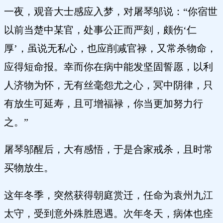
一夜，观音大士感应入梦，对屠琴邬说：“你宿世
以前当楚中某官，处事公正而严刻，颇伤‘仁
厚’，虽说无私心，也应削减官禄，又常杀物命，
应得短命报。幸而你在病中能发坚固誓愿，以利
人济物为怀，无有丝毫怨尤之心，冥中阴律，只
有放生可延寿，且可增福禄，你当更加努力行
之。”
屠琴邬醒后，大有感悟，于是合家戒杀，且时常
买物放生。
这年冬季，突然获得朝庭赏迁，任命为袁州九江
太守，受到意外殊胜恩遇。次年冬天，病体也痊