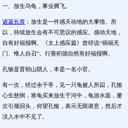
一、放生乌龟，事业腾飞。
诸葛长青
：放生是一件感天动地的大事情。所
以，持续放生会有不可思议的感应。感动天地，
自有好福报啊。《太上感应篇》曾经说“祸福无
门、惟人自召”。行善积德自然有好福报啊。
孔愉是晋朝山阴人，本是一名小官。
有一次，经过余干亭，见一只龟被人所囚，孔愉
心生慈悯，将龟买来放生于河中，龟游水面，屡
次引颈回头，仰望孔愉，表示无限谢意，然后才
没入水中不见了。