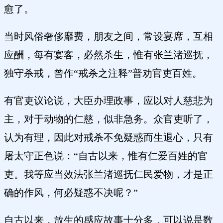
愈了。
当时风俗奢侈靡费，朋友之间，常设宴席，互相
应酬，每有宴客，必然杀生，惟有张兰渚巡抚，
独守杀戒，曾作“戒杀之注释”普劝官吏百姓。
有官吏议论说，大臣办理政事，应以对人慈悲为
主，对于动物的仁慈，似非急务。众官吏听了，
认为有理，因此对戒杀不免疑惑而生退心，只有
屠太守正色说：“自古以来，惟有仁爱百姓的官
吏。我等应当效法张兰渚巡抚仁民爱物，才是正
确的作风，何必疑惑不决呢？”
自古以来，放生的感应故事十分多，可以说是数