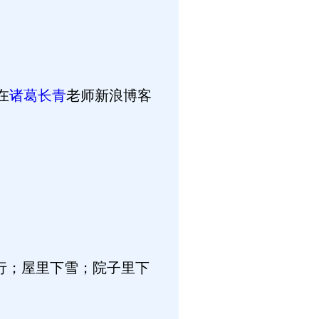
在
诸葛长青
老师新浪博客
行；屋里下雪；院子里下
。