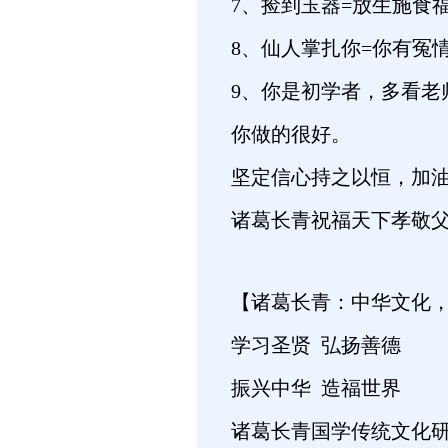
7、捡到玉器=放生施食
8、仙人掌扎你=你有冤
9、你是初学者，多看老
你做的很好。
坚定信心持之以恒，加
诸葛长青祝福天下孝敬父
【诸葛长青：中华文化，
学习圣贤 弘扬善德
振兴中华 造福世界
诸葛长青国学传统文化