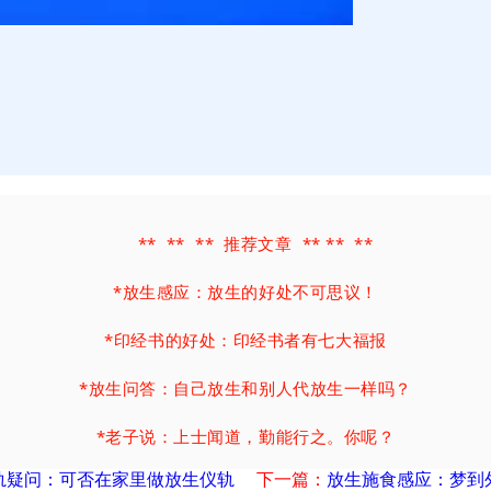
** ** ** 推荐文章 ** ** **
*
放生感应：放生的好处不可思议！
*
印经书的好处：印经书者有七大福报
*
放生问答：自己放生和别人代放生一样吗？
*
老子说：上士闻道，勤能行之。你呢？
轨疑问：可否在家里做放生仪轨
下一篇：
放生施食感应：梦到
*
命运秘密：心好命也好, 富贵直到老！