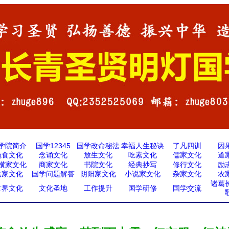
学院简介
国学12345
国学改命秘法
幸福人生秘诀
了凡四训
因
施食文化
念诵文化
放生文化
吃素文化
儒家文化
道
横家文化
商家文化
书院文化
经典抄写
修行文化
励
法家文化
国学问题解答
阴阳家文化
小说家文化
杂家文化
农
诸葛
世界文化
文化圣地
工作提升
国学研修
国学交流