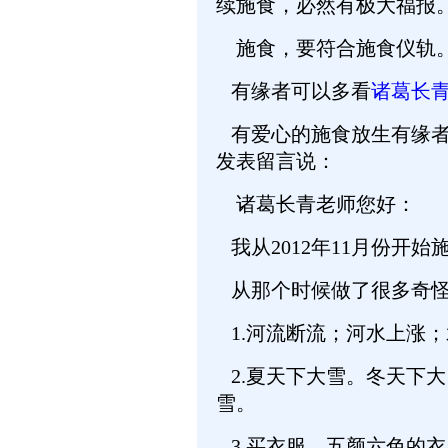
续施食，必然有极大福报
施食，要符合施食仪轨
有缘者可以多看
诸葛长
有爱心的施食放生有缘者
发表留言说：
诸葛长青老师您好：
我从2012年11月份开始
从那个时候做了很多奇怪
1.河流断流；河水上涨
2.夏天下大雪。冬天下
雪。
3.买衣服。五颜六色的