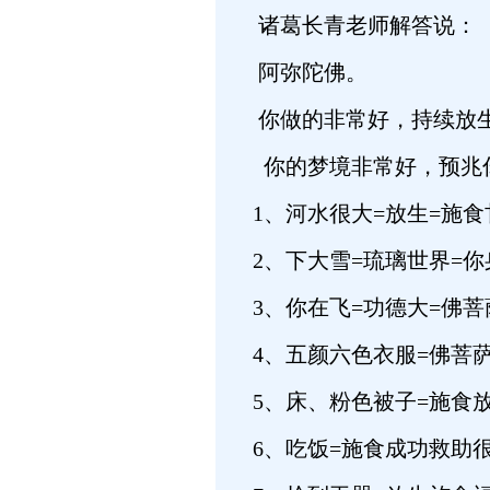
诸葛长青老师解答说：
阿弥陀佛。
你做的非常好，持
你的梦境非常好，预兆你
1、河水很大=放生=施食
2、下大雪=琉璃世界=你
3、你在飞=功德大=佛菩
4、五颜六色衣服=佛菩萨
5、床、粉色被子=施食
6、吃饭=施食成功救助