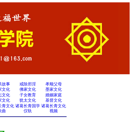
果故事
戒除邪淫
孝顺父母
家文化
佛家文化
墨家文化
志文化
子女教育
婚姻家庭
家文化
犹太文化
基督文化
长青文化
诸葛长青国学
诸葛长青文化
歌曲
仪轨
视频