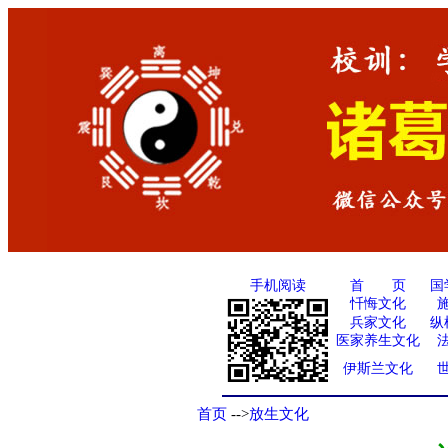
手机阅读
国
首 页
忏悔文化
兵家文化
纵
医家养生文化
伊斯兰文化
首页
-->
放生文化