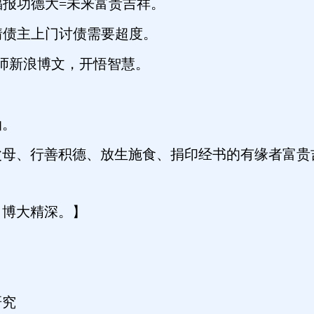
福报功德大=未来富贵吉祥。
情债主上门讨债需要超度。
师新浪博文，开悟智慧。
油。
母、行善积德、放生施食、捐印经书的有缘者富贵
博大精深。】
研究