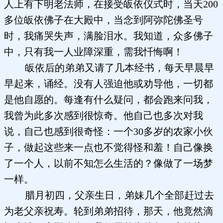
人上有下明老法师，在接受皈依仪式时，当天200
多位皈依佛子在大殿中，当念到阿弥陀佛圣号
时，我痛哭失声，满脸泪水。我知道，众多佛子
中，只有我一人业障深重，需我忏悔啊！
皈依后的弟弟又请了几本经书，每天早晨早
早起来，诵经。没有人强迫他或劝导他，一切都
是他自愿的。每逢有什么疑问，都会跑来问我，
我曾为此多次感到很惊奇。他自己也多次对我
说，自己也感到很奇怪：一个30多岁的农家小伙
子，做起这些来一点也不觉得怪和羞！自己像换
了一个人，以前不知怎么生活的？像做了一场梦
一样。
腊月初四，父亲生日，弟妹几个全部赶过去
为老父亲祝寿。轮到弟弟招待，那天，他竟然滴