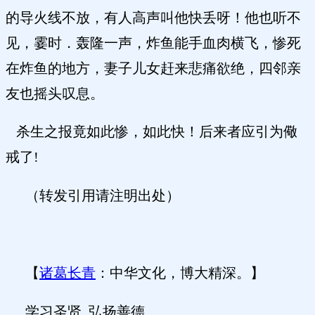
的导火线不放，有人高声叫他快丢呀！他也听不
见，霎时．轰隆一声，炸鱼能手血肉横飞，惨死
在炸鱼的地方，妻子儿女赶来悲痛欲绝，四邻亲
友也摇头叹息。
杀生之报竟如此惨，如此快！后来者应引为儆
戒了!
（转发引用请注明出处）
【
诸葛长青
：中华文化，博大精深。】
学习圣贤
弘扬善德