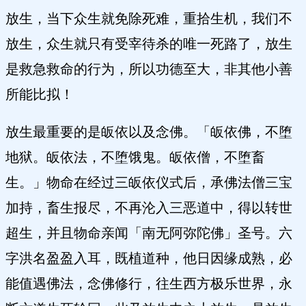
放生，当下众生就免除死难，重拾生机，我们不
放生，众生就只有受宰待杀的唯一死路了，放生
是救急救命的行为，所以功德至大，非其他小善
所能比拟！
放生最重要的是皈依以及念佛。「皈依佛，不堕
地狱。皈依法，不堕饿鬼。皈依僧，不堕畜
生。」物命在经过三皈依仪式后，承佛法僧三宝
加持，畜生报尽，不再沦入三恶道中，得以转世
超生，并且物命亲闻「南无阿弥陀佛」圣号。六
字洪名盈盈入耳，既植道种，他日因缘成熟，必
能值遇佛法，念佛修行，往生西方极乐世界，永