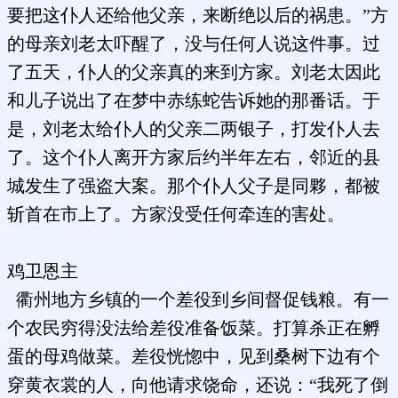
要把这仆人还给他父亲，来断绝以后的祸患。”方
的母亲刘老太吓醒了，没与任何人说这件事。过
了五天，仆人的父亲真的来到方家。刘老太因此
和儿子说出了在梦中赤练蛇告诉她的那番话。于
是，刘老太给仆人的父亲二两银子，打发仆人去
了。这个仆人离开方家后约半年左右，邻近的县
城发生了强盗大案。那个仆人父子是同夥，都被
斩首在市上了。方家没受任何牵连的害处。
鸡卫恩主
衢州地方乡镇的一个差役到乡间督促钱粮。有一
个农民穷得没法给差役准备饭菜。打算杀正在孵
蛋的母鸡做菜。差役恍惚中，见到桑树下边有个
穿黄衣裳的人，向他请求饶命，还说：“我死了倒