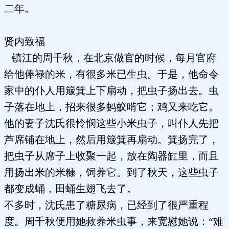
二年。
贤内致福
镇江的周千秋，在北京做官的时候，每月官府
给他俸禄的米，有很多米已生虫。于是，他命令
家中的仆人用簸箕上下扇动，把虫子扬出去。虫
子落在地上，招来很多蚂蚁啃它；鸡又来吃它。
他的妻子沈氏很怜悯这些小米虫子，叫仆人先把
芦席铺在地上，然后用簸箕再扇动。箕扬完了，
把虫子从席子上收聚一起，放在陶器缸里，而且
用扬出米的米糠，饲养它。到了秋天，这些虫子
都变成蛹，田蛹生翅飞去了。
不多时，沈氏患了糖尿病，已经到了很严重程
度。周千秋便用她救养米虫事，来宽慰她说：“难