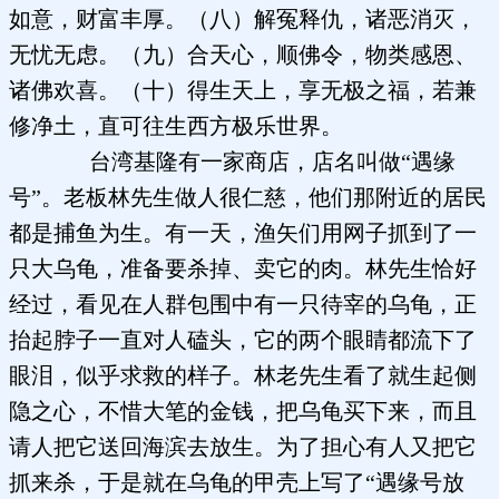
如意，财富丰厚。（八）解冤释仇，诸恶消灭，
无忧无虑。（九）合天心，顺佛令，物类感恩、
诸佛欢喜。（十）得生天上，享无极之福，若兼
修净土，直可往生西方极乐世界。
台湾基隆有一家商店，店名叫做“遇缘
号”。老板林先生做人很仁慈，他们那附近的居民
都是捕鱼为生。有一天，渔矢们用网子抓到了一
只大乌龟，准备要杀掉、卖它的肉。林先生恰好
经过，看见在人群包围中有一只待宰的乌龟，正
抬起脖子一直对人磕头，它的两个眼睛都流下了
眼泪，似乎求救的样子。林老先生看了就生起侧
隐之心，不惜大笔的金钱，把乌龟买下来，而且
请人把它送回海滨去放生。为了担心有人又把它
抓来杀，于是就在乌龟的甲壳上写了“遇缘号放