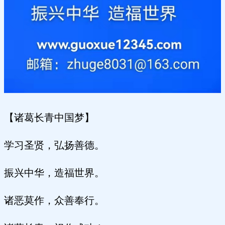
【诸葛长青中国梦】
学习圣贤，弘扬善德。
振兴中华，造福世界。
诸恶莫作，众善奉行。