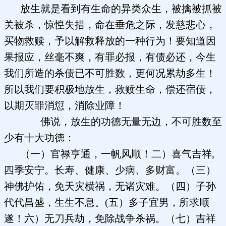
放生就是看到有生命的异类众生，被擒被抓被
关被杀，惊惶失措，命在垂危之际，发慈悲心，
买物救赎，予以解救释放的一种行为！要知道因
果报应，丝毫不爽，有罪必报，有债必还，今生
我们所造的杀债已不可胜数，更何况累劫多生！
所以我们要积极地放生，救赎生命，偿还宿债，
以期灭罪消愆，消除业障！
佛说，放生的功德无量无边，不可胜数至
少有十大功德：
（一）官禄亨通，一帆风顺！二）喜气吉祥,
四季安宁。长寿、健康、少病、多财富。（三）
神佛护佑，免天灾横祸，无诸灾难。（四）子孙
代代昌盛，生生不息。(五）多子宜男，所求顺
遂！六）无刀兵劫，免除战争杀祸。（七）吉祥