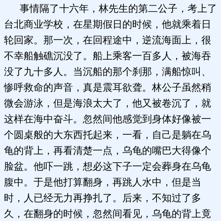
事情隔了十六年，林先生的第二公子，考上了
台北商业学校，在星期假日的时候，他就乘着日
轮回家。那一次，在回程途中，逆流海面上，很
不幸船触礁沉没了。船上乘客一百多人，被海吞
没了九十多人。当沉船的那个刹那，满船惊叫、
惨呼救命的声音，真是震耳欲聋。林公子虽然稍
微会游泳，但是海浪太大了，他又被卷沉了，就
这样在海中奋斗。忽然间他感觉到身体好像被一
个圆桌般的大东西托起来，一看，自己是躺在乌
龟的背上，再看清楚一点，乌龟的嘴巴大得像个
脸盆。他吓一跳，想必这下子一定会葬身在乌龟
腹中。于是他打算翻身，再跳人水中，但是当
时，人已经无力再挣扎了。后来，不知过了多
久，在翻身的时候，忽然间看见，乌龟的背上竟