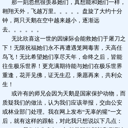
那一刻忽然很羡慕她们，真想能和她们一样，
翱翔天外，飞越万里。。。。。盘旋了大约十分
钟，两只天鹅在空中越来越小，逐渐远
去。。。。。。
无比欣喜这一世的因缘际会能救她们于屠刀之
下！无限祝福她们永不再遭遇笼网毒害，天高任
鸟飞！无比希望她们享尽天年，命终之后，皆能
往生极乐世界！更充满期待能与她们在极乐世界
重逢，花开见佛，证无生忍，乘愿再来，共利众
生！
或许有的师兄会因为天鹅是国家保护动物，而
质疑我们的做法，认为我们应该举报，交由公安
或林业部门处理。我在网上发布“无辜的獾”一文
后，就有这样的跟帖，对此我只想说以下几点：