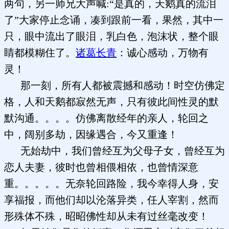
两句，另一师兄大声喊:“是真的，天鹅真的流泪
了”大家停止念诵，凑到跟前一看，果然，其中一
只，眼中流出了眼泪，乳白色，泡沫状，整个眼
睛都模糊住了。
诸葛长青
：诚心感动，万物有
灵！
那一刻，所有人都被震撼和感动！时空仿佛定
格，人和天鹅都寂然无声，只有彼此间性灵的默
默沟通。。。。仿佛离散经年的亲人，轮回之
中，阔别多劫，因缘遇合，今又重逢！
无始劫中，我们曾经互为父母子女，曾经互为
恋人夫妻，彼时也曾相偎相依，也曾情深意
重。。。。。无奈轮回路险，我今幸得人身，安
享福报，而他们却以沦落异类，任人宰割，然而
形殊体不殊，昭昭佛性却从未有过丝毫改变！