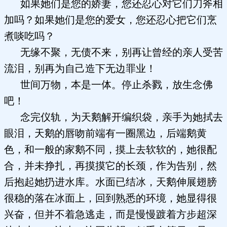
如果她们是您的娇妻，您还忍心对它们刀斧相
加吗？如果她们是您的爱女，您还忍心把它们烹
煮啖吃吗？
无缘不聚，无债不来，别再让曾经的亲人受苦
流泪，别再为自己造下无边罪业！
世间万物，本是一体。停止杀戮，放生念佛
吧！
念完仪轨，为天鹅解开编织袋，亲手为她拭去
眼泪，天鹅的唇吻前端有一圈黑边，后端鹅黄
色，和一般的家鹅不同，摸上去软软的，她很配
合，并未挣扎，再摸摸它的长颈，作为告别，然
后抱起她扔进水库。水面已结冰，天鹅伸展翅膀
很稳的落在冰面上，回到熟悉的环境，她显得很
兴奋，但并不着急逃走，而是慢慢踱着方步超深