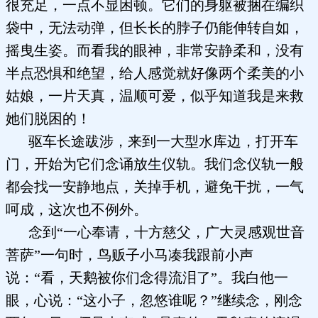
很充足，一点不显困顿。它们的身躯被捆在编织
袋中，无法动弹，但长长的脖子仍能伸转自如，
摇曳生姿。而看我的眼神，非常安静柔和，没有
半点恐惧和绝望，给人感觉就好像两个柔美的小
姑娘，一片天真，温顺可爱，似乎知道我是来救
她们脱困的！
驱车长途跋涉，来到一大型水库边，打开车
门，开始为它们念诵放生仪轨。我们念仪轨一般
都会找一安静地点，关掉手机，避免干扰，一气
呵成，这次也不例外。
念到“一心奉请，十方慈父，广大灵感观世音
菩萨”一句时，鸟贩子小马凑我跟前小声
说：“看，天鹅被你们念得流泪了”。我白他一
眼，心说：“这小子，忽悠谁呢？”继续念，刚念