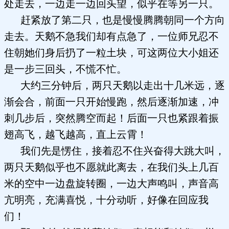
处走去，一边走一边回头望，似乎在等另一只。
赶紧放了第二只，也是慢慢腾腾朝同一个方向
走去。天鹅不急我们却有点急了，一位师兄忍不
住朝她们身后扔了一粒土块，可这两位大小姐还
是一步三回头，不慌不忙。
大约三分钟后，两只天鹅以走出十几米远，逐
渐会合，前面一只开始慢跑，然后逐渐加速，冲
刺几步后，突然腾空而起！后面一只也紧跟着振
翅高飞，越飞越高，直上云霄！
我们先是愣住，接着忍不住兴奋得大跳大叫，
两只天鹅似乎也不愿就此离去，在我们头上几百
米的空中一边盘旋转圈，一边大声鸣叫，声音高
亢明亮，充满喜悦，十分动听，好像在回应我
们！