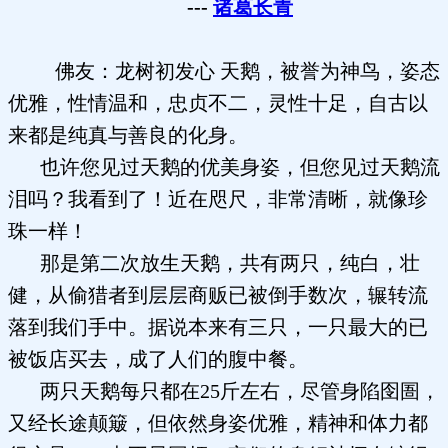
---
诸葛长青
佛友：龙树初发心 天鹅，被誉为神鸟，姿态
优雅，性情温和，忠贞不二，灵性十足，自古以
来都是纯真与善良的化身。
也许您见过天鹅的优美身姿，但您见过天鹅流
泪吗？我看到了！近在咫尺，非常清晰，就像珍
珠一样！
那是第二次放生天鹅，共有两只，纯白，壮
健，从偷猎者到层层商贩已被倒手数次，辗转流
落到我们手中。据说本来有三只，一只最大的已
被饭店买去，成了人们的腹中餐。
两只天鹅每只都在25斤左右，尽管身陷囹圄，
又经长途颠簸，但依然身姿优雅，精神和体力都