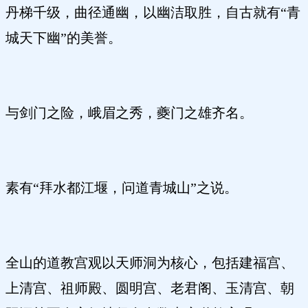
丹梯千级，曲径通幽，以幽洁取胜，自古就有“青
城天下幽”的美誉。
与剑门之险，峨眉之秀，夔门之雄齐名。
素有“拜水都江堰，问道青城山”之说。
全山的道教宫观以天师洞为核心，包括建福宫、
上清宫、祖师殿、圆明宫、老君阁、玉清宫、朝