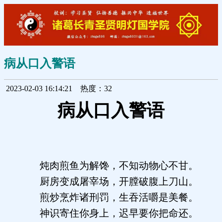
病从口入警语
2023-02-03 16:14:21
热度：32
病从口入警语
炖肉煎鱼为解馋，不知动物心不甘。
厨房变成屠宰场，开膛破腹上刀山。
煎炒烹炸诸刑罚，生吞活嚼是美餐。
神识寄住你身上，迟早要你把命还。