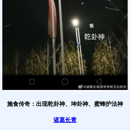
施食传奇：出现乾卦神、坤卦神、蜜蜂护法神
诸葛长青