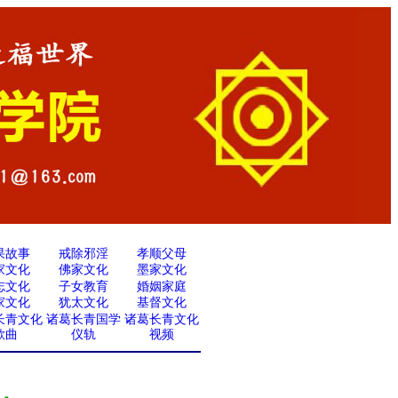
果故事
戒除邪淫
孝顺父母
家文化
佛家文化
墨家文化
志文化
子女教育
婚姻家庭
家文化
犹太文化
基督文化
长青文化
诸葛长青国学
诸葛长青文化
歌曲
仪轨
视频