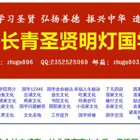
学院简介
国学12345
国学改命秘法
幸福人生秘诀
了凡四训
因
施食文化
念诵文化
放生文化
吃素文化
儒家文化
道
横家文化
商家文化
书院文化
经典抄写
修行文化
励
法家文化
国学问题解答
阴阳家文化
小说家文化
杂家文化
农
诸葛
世界文化
文化圣地
工作提升
国学研修
国学交流