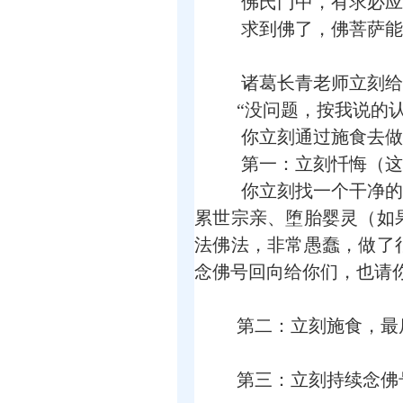
佛氏门中，有求必应
求到佛了，佛菩萨能
诸葛长青老师立刻给
“没问题，按我说的认
你立刻通过施食去做
第一：立刻忏悔（这
你立刻找一个干净的地
累世宗亲、堕胎婴灵（如
法佛法，非常愚蠢，做了
念佛号回向给你们，也请
第二：立刻施食，最后
第三：立刻持续念佛号