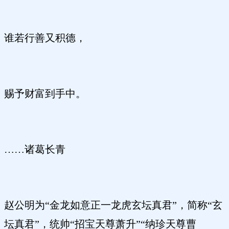
谁若行善又积德，
赐予财富到手中。
……诸葛长青
赵公明为“金龙如意正一龙虎玄坛真君”，简称“玄
坛真君”，统帅“招宝天尊萧升”“纳珍天尊曹