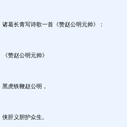
诸葛长青写诗歌一首《赞赵公明元帅》：
《赞赵公明元帅》
黑虎铁鞭赵公明，
侠肝义胆护众生。