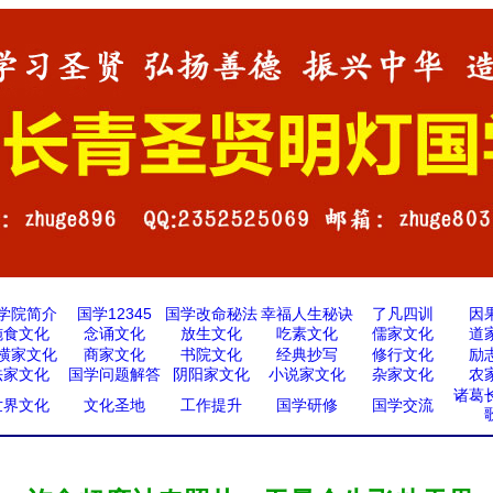
学院简介
国学12345
国学改命秘法
幸福人生秘诀
了凡四训
因
施食文化
念诵文化
放生文化
吃素文化
儒家文化
道
横家文化
商家文化
书院文化
经典抄写
修行文化
励
法家文化
国学问题解答
阴阳家文化
小说家文化
杂家文化
农
诸葛
世界文化
文化圣地
工作提升
国学研修
国学交流