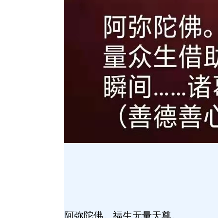
阿弥陀佛。福生无量天尊。