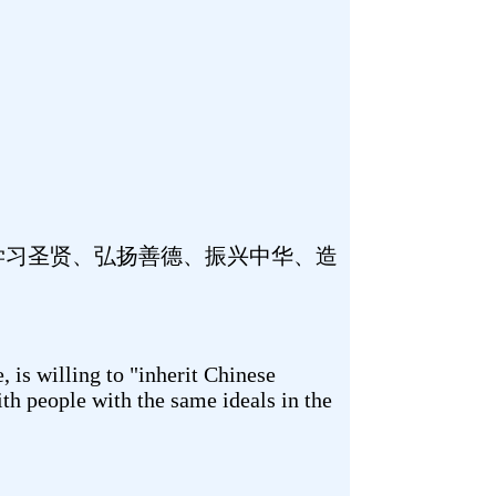
学习圣贤、弘扬善德、振兴中华、造
 is willing to "inherit Chinese
ith people with the same ideals in the