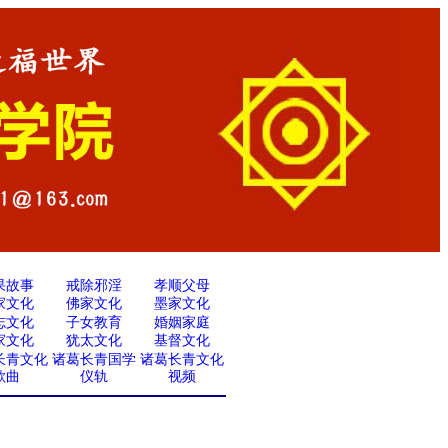
果故事
戒除邪淫
孝顺父母
家文化
佛家文化
墨家文化
志文化
子女教育
婚姻家庭
家文化
犹太文化
基督文化
长青文化
诸葛长青国学
诸葛长青文化
歌曲
仪轨
视频