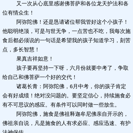
又一次从心底里感谢佛菩萨和各位龙天护法和各
位有情众生！
阿弥陀佛！还是恳请诸位帮我管好这个小孩子！
他聪明绝顶，可是与世无争，一点苦也不吃，我每次施
食后都必须说的一句话是希望我的孩子知道学习，刻苦
点，多长智慧！
果真吉祥如意！
孩子要再坚持一下呀，六月份就要中考了，争取
给自己和佛菩萨一个好的交代！
诸葛长青：阿弥陀佛，6月中考，你的孩子肯定
会有好成绩！绝对没问题的。要坚定信心，持续施食必
有不可思议的感应。有条件可以同时做一些放生。
阿弥陀佛，施食是佛祖释迦牟尼佛亲自开示的，
佛祖亲自说，凡是施食的人有求必应、感应迅速、有护
法神保佑。