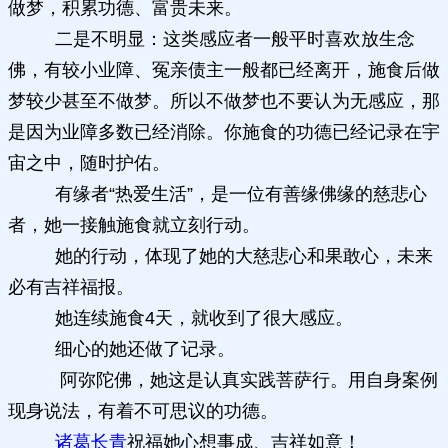
做梦，积累功德、富贵未来。
二是不明显：这类感应者一般平时喜欢放生念
佛，有较小业障、冤亲债主一般都已经离开，施食后做
梦较少甚至不做梦。所以不做梦也不要认为无感应，那
是因为业障多数已经消除。你施食的功德已经记录在宇
宙之中，随时护佑。
有缘者“热爱生活”，是一位有善缘佛缘的慈悲心
者，她一接触施食就立刻行动。
她的行动，体现了她的大慈悲心和果敢心，未来
必有吉祥福报。
她连续施食4天，就收到了很大感应。
细心的她还做了记录。
阿弥陀佛，她这是认真实践菩萨行。用自身案例
现身说法，有着不可思议的功德。
诸葛长青
祝福她心想事成、吉祥如意！