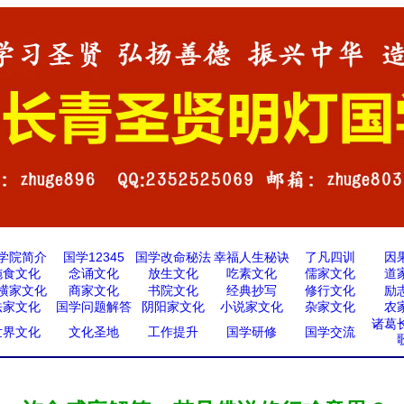
学院简介
国学12345
国学改命秘法
幸福人生秘诀
了凡四训
因
施食文化
念诵文化
放生文化
吃素文化
儒家文化
道
横家文化
商家文化
书院文化
经典抄写
修行文化
励
法家文化
国学问题解答
阴阳家文化
小说家文化
杂家文化
农
诸葛
世界文化
文化圣地
工作提升
国学研修
国学交流