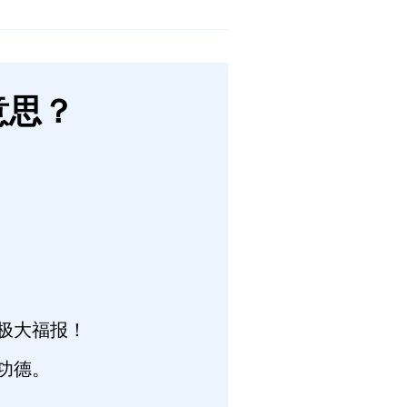
意思？
极大福报！
功德。