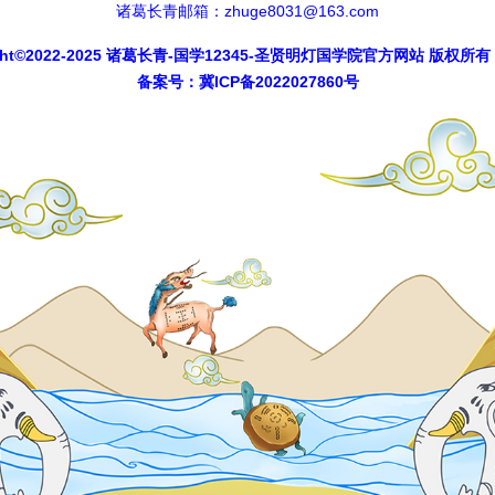
诸葛长青邮箱：zhuge8031@163.com
*
周易八卦：中国周易八卦文化智慧
ght©2022-2025
诸葛长青-国学12345-圣贤明灯国学院官方网站
版权所有
** ** ** 最新文章 ** ** **
备案号：
冀ICP备2022027860号
*
《易经》提醒：为什么要重视礼仪？
*
素食好处：如何吃素食？素食是什么等？
*
诸葛长青：吴承恩写《西游记》劝人行善
*
放生鱼类：养殖的鱼能放生吗？
*
诸葛长青：《易经》的中心思想是什么？
*
国学研究：孝敬父母是立身之本
*
修行精进：谦虚好问才能学到知识
** ** ** 随机文章 ** ** **