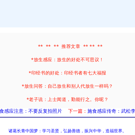
** ** ** 推荐文章 ** ** **
*
放生感应：放生的好处不可思议！
*
印经书的好处：印经书者有七大福报
*
放生问答：自己放生和别人代放生一样吗？
*
老子说：上士闻道，勤能行之。你呢？
食感应注意：不要反复拍照片
下一篇：
施食感应传奇：武松
*
命运秘密：心好命也好, 富贵直到老！
*
成功励志格言：理想是人生的太阳
诸葛长青中国梦：学习圣贤，弘扬善德，振兴中华，造福世界。