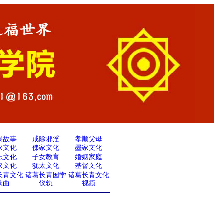
果故事
戒除邪淫
孝顺父母
家文化
佛家文化
墨家文化
志文化
子女教育
婚姻家庭
家文化
犹太文化
基督文化
长青文化
诸葛长青国学
诸葛长青文化
歌曲
仪轨
视频