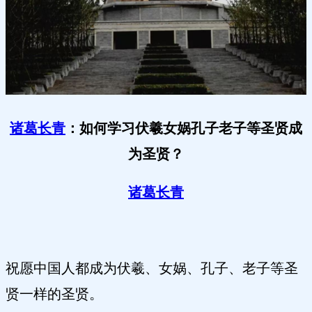
诸葛长青
：如何学习伏羲女娲孔子老子等圣贤成
为圣贤？
诸葛长青
祝愿中国人都成为伏羲、女娲、孔子、老子等圣
贤一样的圣贤。