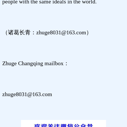
people with the same ideals in the world.
（诸葛长青：zhuge8031@163.com）
Zhuge Changqing mailbox：
zhuge8031@163.com