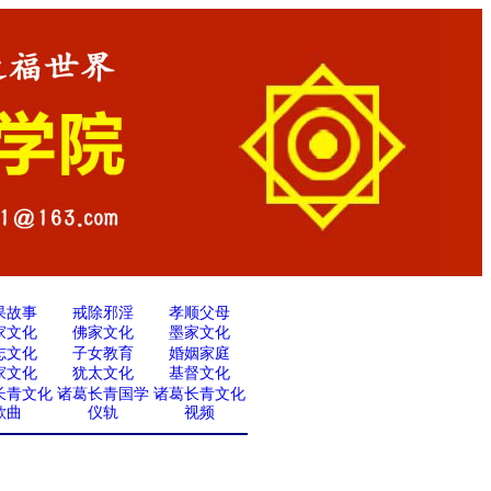
果故事
戒除邪淫
孝顺父母
家文化
佛家文化
墨家文化
志文化
子女教育
婚姻家庭
家文化
犹太文化
基督文化
长青文化
诸葛长青国学
诸葛长青文化
歌曲
仪轨
视频