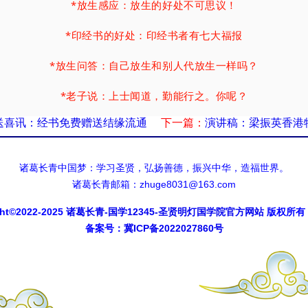
*
放生感应：放生的好处不可思议！
*
印经书的好处：印经书者有七大福报
*
放生问答：自己放生和别人代放生一样吗？
*
老子说：上士闻道，勤能行之。你呢？
送喜讯：经书免费赠送结缘流通
下一篇：
演讲稿：梁振英香港
*
命运秘密：心好命也好, 富贵直到老！
*
成功励志格言：理想是人生的太阳
诸葛长青中国梦：学习圣贤，弘扬善德，振兴中华，造福世界。
诸葛长青邮箱：zhuge8031@163.com
*
周易八卦：中国周易八卦文化智慧
ght©2022-2025
诸葛长青-国学12345-圣贤明灯国学院官方网站
版权所有
** ** ** 最新文章 ** ** **
备案号：
冀ICP备2022027860号
*
《易经》提醒：为什么要重视礼仪？
*
素食好处：如何吃素食？素食是什么等？
*
诸葛长青：吴承恩写《西游记》劝人行善