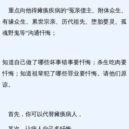
重点向他得瘫痪疾病的“冤亲债主、附体众生、
有缘众生、累世宗亲、历代祖先、堕胎婴灵、孤
魂野鬼等”沟通忏悔；
知道自己做了哪些坏事错事要忏悔；杀生吃肉要
忏悔；知道祖辈犯了哪些罪业要忏悔。请他们原
谅。
首先，你可以代替瘫痪病人，
其次，让病人自己多忏悔。