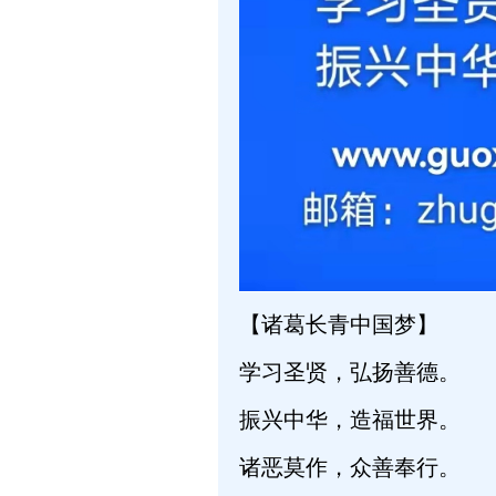
【诸葛长青中国梦】
学习圣贤，弘扬善德。
振兴中华，造福世界。
诸恶莫作，众善奉行。