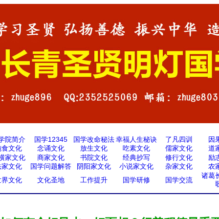
学院简介
国学12345
国学改命秘法
幸福人生秘诀
了凡四训
因
施食文化
念诵文化
放生文化
吃素文化
儒家文化
道
横家文化
商家文化
书院文化
经典抄写
修行文化
励
法家文化
国学问题解答
阴阳家文化
小说家文化
杂家文化
农
诸葛
世界文化
文化圣地
工作提升
国学研修
国学交流