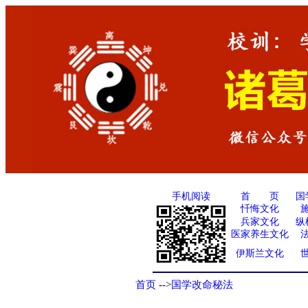
手机阅读
国
首 页
忏悔文化
兵家文化
纵
医家养生文化
伊斯兰文化
首页
-->
国学改命秘法