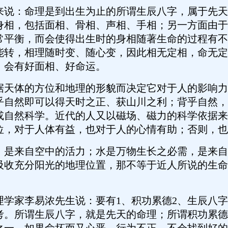
：命理是到出生为止的所谓生辰八字，属于先天
身相，包括面相、骨相、声相、手相；另一方面由于
常平衡，而会使得出生时的身相随著生命的过程有不
能转，相理随时变、随心变，因此相无定相，命无定
，会有好面相、好命运。
体的方位和地理的形貌而决定它对于人的影响力
乎自然即可以得天时之正、获山川之利；背乎自然，
或自然科学。近代的人又以磁场、磁力的科学依据来
位，对于人体有益，也对于人的心情有助；否则，也
来自空中的活力；水是万物生长之必需，是来自
吸收充分阳光的地理位置，那不等于近人所说的生命
家李易浓先生说：要有1、积功累德2、生辰八字
考。所谓生辰八字，就是先天的命理；所谓积功累德