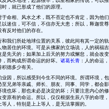
及风水地理，起源很早，以星相家的传说，可以推
同时，就已形成了他们的原理。
命相、风水之术，既不否定也不肯定，因为他们
足以迷信，可不信，不信亦无大患；所以，释迦世尊
没有反对他们的存在。
我们所处地球位置的关系，彼此间有其一定的轨
人物居住的环境。可是从佛家的立场说，人的祸福吉
这是先天的；如果加上后天的努力或懈怠，就会改变
件，而构成所谓命运的好坏。
诸葛长青
：人的命运，
善积德多少有关。
因，所以感受到今生不同的环境。所谓环境，包
乃至兄弟等亲戚、师长、朋友、同事、同学，都会影
环境也坏，那也未必是决定的坏；只要注意内心的修
改变原有的命运。所以，仅仅根据生辰八字的命理，
上等人，特别是上上等人，是无法掌握的。