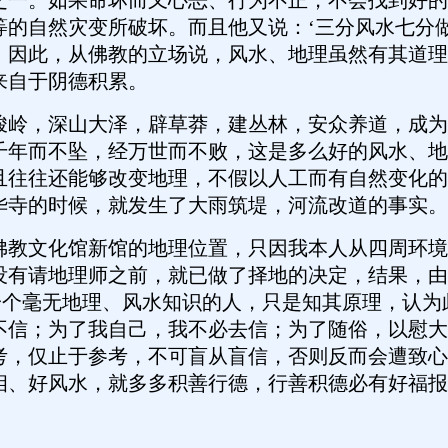
之一。如果命坏而又心恶、行为不正，不会找到好的
等的自然灾变所破坏。而且他又说：‘三分风水七分
。因此，从佛教的立场说，风水、地理虽然有其道理
来自于阴德积累。
，深山大泽，辟草莽，建丛林，安众养道，成为
千年而不坠，经万世而不败，这是多么好的风水、地
且往往还能够改变地理，不假以人工而有自然变化的
华寺的时候，就发生了大雨筑堤，河流改道的事实。
文化馆新馆的地理位置，只因我本人从四周环境
没有请地理师之前，就已做了择地的决定，结果，由
是一个毫无地理、风水知识的人，只是知其原理，认
不信；为了我自己，我不必去信；为了随俗，以慰大
考，仅止于参考，不可盲从盲信，否则反而会遭致心
相、好风水，就多多积善行德，行善积德必有好福报