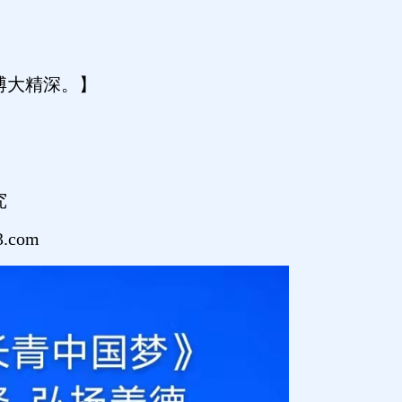
博大精深。】
究
.com