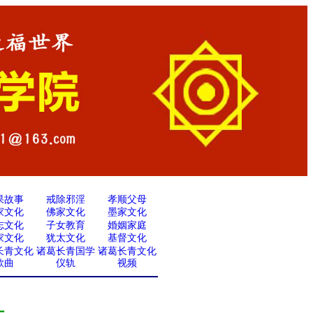
果故事
戒除邪淫
孝顺父母
家文化
佛家文化
墨家文化
志文化
子女教育
婚姻家庭
家文化
犹太文化
基督文化
长青文化
诸葛长青国学
诸葛长青文化
歌曲
仪轨
视频