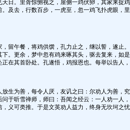
见天日。里胥惊恻视之，屋侧一鸡伏卵，其家来捉鸡
前。及去，行数百步，一虎至，忽一鸡飞扑虎眼，里
留午餐，将鸡供馔，孔力止之，继以誓，遂止。
其下。更余，梦中忽有鸡来啄其头，驱去复来，如是
坠正在其首卧处。孔遂悟，鸡报恩也。每举以告人，
生为善，每令人厌，友讥之曰：尔劝人为善，究
后问于听雪禅师，师曰：吾闻之经云：一人劝一人，
信，义可类推。于是文英劝人益力，终身无坎坷之忧