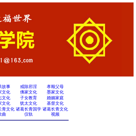
果故事
戒除邪淫
孝顺父母
家文化
佛家文化
墨家文化
志文化
子女教育
婚姻家庭
家文化
犹太文化
基督文化
长青文化
诸葛长青国学
诸葛长青文化
歌曲
仪轨
视频