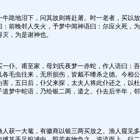
跪地泪下，问其故则将赴屠。时一老者，买以放
曰：前晚邻人失火，予梦中闻神语曰：尔应火死，为
得灭，为是谢神也。
仆。甫至家，母刘氏夜梦一赤蛇，作人语曰：吾
凡各毛虫往来，无所损伤，皆戴不嗜杀之德。今相公
为害，五日后，仆父来探，太夫人将此仆还之，以杜
子道梦中蛇语，乃给银二两，遣之。仆去后半年，邻
。
获一大鼋，有徽商以银三两买放之。渔人窥见多
盗缚其手足投浦中。即若有物负之，逆流而上，行二