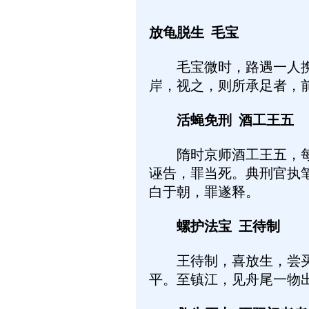
放龟脱生 毛宝
毛宝微时，路遇一人携一
岸，视之，则所承足者，
活蝇免刑 酒工王五
隋时京师酒工王五，每见
诬告，罪当死。典刑官执
白于朝，罪遂释。
螺护法宝 王待制
王待制，喜放生，尝买螺
平。至镇江，见舟尾一物