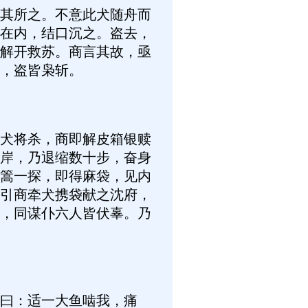
其所之。不意此犬随舟而
在内，结口沉之。盗去，
解开救苏。商言其故，亟
，盗皆枭斩。
犬将杀，商即解皮箱银赎
岸，乃退缩数十步，奋身
篙一探，即得麻袋，见内
引商牵犬携袋献之沈府，
，同谋仆六人皆伏辜。乃
曰：适一大鱼啮我，痛