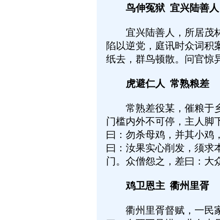
鸟伸冤狱 宜兴陆善人
宜兴陆善人，所居茂林修
陷以逆党，庭讯时众词积
纸去，群鸟顿散。问官惊
虎避仁人 常熟粮差
常熟差役某，催粮于乡，
门槛内外不可停，主人脚
曰：勿杀母鸡，并其小鸡
曰：汝果实心削发，须求
门。众僧怨之，差曰：大
鸡卫恩主 衢州里胥
衢州里胥督赋，一民家贫