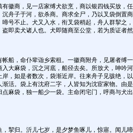
徽商，见一店家缚犬欲烹，商以银四钱买放，任
，沉舟子于河，欲杀商。商求全尸，乃以叉袋倒置商
，啼号不止。犬又入水，衔叉袋稍起，舟人群挈之，
，盗即卖犬诸人也。犬即随商至公堂，若为质证者然
船，命仆辈诣乡索租。一徽商附舟，见屠者缚一
商入大麻袋，沉之河底，船径去矣。所放犬，呻吟河
上岸，如是者数次，袋渐近岸。往来舟子见骇绝，以
人渐活。袋上有沈府二字，人皆知为沈宦家物。由是
归点麻袋，独一船少一袋。主命闭宅门，呼商与犬出
。
挈归。沂儿七岁，是夕梦鱼啄儿，惊寤。闻儿啼