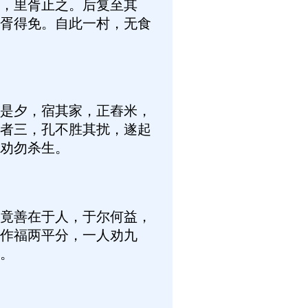
，里胥止之。后复至其
胥得免。自此一村，无食
是夕，宿其家，正舂米，
者三，孔不胜其扰，遂起
劝勿杀生。
竟善在于人，于尔何益，
作福两平分，一人劝九
。