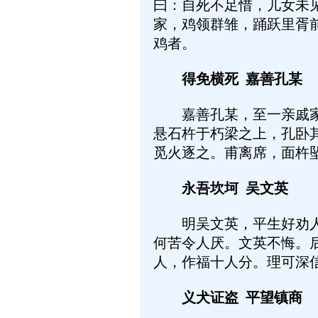
曰：自死不足惜，儿女未
家，鸡领群雏，踊跃里胥
鸡者。
得免横死 嘉善孔某
嘉善孔某，至一亲戚家，
悬石杵于朽梁之上，孔卧
觅火逐之。甫离席，面杵
永吾坎坷 吴文英
明吴文英，平生好劝人放
何苦令人厌。文英不悔。
人，作福十人分。理可深
义犬证盗 平望镇商