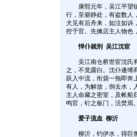
康熙元年，吴江平望镇有
行，至僻静处，有盗数人
犬见有后舟来，如泣如诉
控于官。先擒店主人物色
悍仆就刑 吴江沈宦
吴江南仓桥世宦沈氏有帐
之，不觉露白。沈仆遂缚
跃入中流，衔袋一拖即奔
有人，为解放，倒去水，
主人命藏之密室，及帐船
鸣官，钉之板门，活焚焉
爱子流血 柳沂
柳沂，钓伊水，得巨鱼，