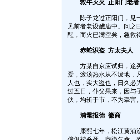
救牛灭火 正阳门老者
陈子龙过正阳门，见一牛
见前者老设醮庙中。问之
醒，而火已满空矣，急救
赤蛇识盗 方太夫人
方某自京应试归，途买一
爱，滚汤热水从不泼地，
人也，实大盗也，日久必
过五日，仆父果来，因与
伙，均斩于市，不为牵害
浦鼋报德 徽商
康熙七年，松江黄浦渔人
僮俱被杀死，商跪乞命，