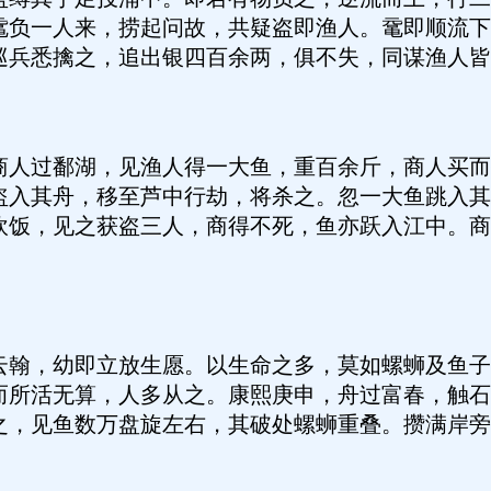
鼋负一人来，捞起问故，共疑盗即渔人。鼋即顺流下
巡兵悉擒之，追出银四百余两，俱不失，同谋渔人皆
过鄱湖，见渔人得一大鱼，重百余斤，商人买而
盗入其舟，移至芦中行劫，将杀之。忽一大鱼跳入其
炊饭，见之获盗三人，商得不死，鱼亦跃入江中。商
，幼即立放生愿。以生命之多，莫如螺蛳及鱼子
而所活无算，人多从之。康熙庚申，舟过富春，触石
之，见鱼数万盘旋左右，其破处螺蛳重叠。攒满岸旁