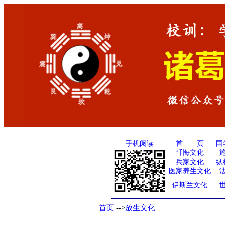
手机阅读
国
首 页
忏悔文化
兵家文化
纵
医家养生文化
伊斯兰文化
首页
-->
放生文化