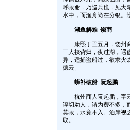
呼救命，乃巡兵也，见大
水中，而渔舟尚在分银。
湖鱼解难 饶商
康熙丁丑五月，饶州商人
三人挟赀归，夜过湖，遇
异，适捕盗船过，欲求火
德云。
蛳补破船 阮起鹏
杭州商人阮起鹏，字云翰
谆切劝人，谓为费不多，
莫救，水竟不入。泊岸视
取。