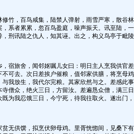
竹，百鸟咸集，陆禁人弹射，雨雪严寒，散谷林
案，系者累累，忽百鸟盈庭，噪声振天。讯至陆，一
异，刑讯陆之仇人，知其诬。出之，构义鸟亭于毗陵
宿旅舍，闻邻妪嘱儿女曰：明日主人烹我供官差
下不可去。次日差挨户催粮，值邻家供膳，将烹母鸡
，与我放生，我代尔完粮。其家欣然与之。差感此事
本寺僧众，绝火三日，方留汝。差遍恳众僧，满三日
众既为我忍饿三日，今宁死，待我往取火。遂出门，
无供馔，拟烹伏卵母鸡。里胥恍惚间，见桑下有