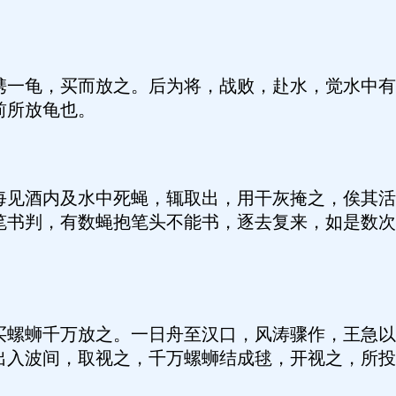
龟，买而放之。后为将，战败，赴水，觉水中有
前所放龟也。
酒内及水中死蝇，辄取出，用干灰掩之，俟其活
笔书判，有数蝇抱笔头不能书，逐去复来，如是数次
蛳千万放之。一日舟至汉口，风涛骤作，王急以
出入波间，取视之，千万螺蛳结成毬，开视之，所投