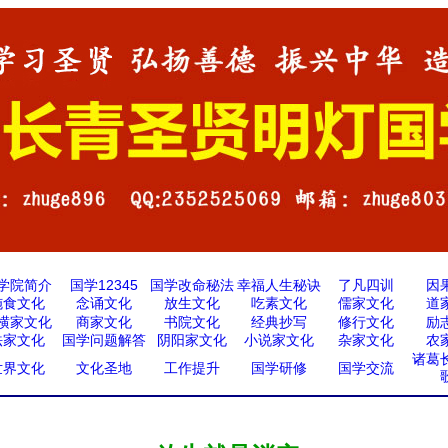
学院简介
国学12345
国学改命秘法
幸福人生秘诀
了凡四训
因
施食文化
念诵文化
放生文化
吃素文化
儒家文化
道
横家文化
商家文化
书院文化
经典抄写
修行文化
励
法家文化
国学问题解答
阴阳家文化
小说家文化
杂家文化
农
诸葛
世界文化
文化圣地
工作提升
国学研修
国学交流