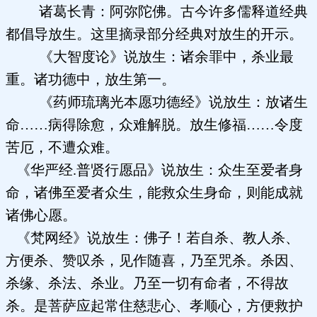
诸葛长青：阿弥陀佛。古今许多儒释道经典
都倡导放生。这里摘录部分经典对放生的开示。
《大智度论》说放生：诸余罪中，杀业最
重。诸功德中，放生第一。
《药师琉璃光本愿功德经》说放生：放诸生
命……病得除愈，众难解脱。放生修福……令度
苦厄，不遭众难。
《华严经.普贤行愿品》说放生：众生至爱者身
命，诸佛至爱者众生，能救众生身命，则能成就
诸佛心愿。
《梵网经》说放生：佛子！若自杀、教人杀、
方便杀、赞叹杀，见作随喜，乃至咒杀。杀因、
杀缘、杀法、杀业。乃至一切有命者，不得故
杀。是菩萨应起常住慈悲心、孝顺心，方便救护