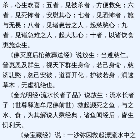
杀，心生欢喜；五者，见被杀者，方便救免；六
者，见死怖者，安慰其心；七者，见恐怖者，施
与无畏；八者，见诸患苦之人，起慈愍心；九
者，见诸急难之人，起大悲心；十者，以诸饮食
惠施众生。
《佛灭度后棺敛葬送经》说放生：当遵慈仁。
普惠恩及群生，视天下群生身命，若己身命，慈
济悲愍，恕己安彼，道喜开化，护彼若身，润逮
草木，无虚机绝也。
《金光明经•流水长者子品》说放生：流水长者
子（世尊释迦牟尼佛前世）救起濒死之鱼，与之
水、食，为其解说大乘经典，诸鱼闻经后，皆生
忉利天。
《杂宝藏经》说：一沙弥因救起漂流水中之