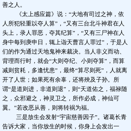
善之人。
《太上感应篇》说：“大地有司过之神，依
人所犯轻重以夺人算”，“又有三台北斗神君在人
头上，录人罪恶，夺其纪算”，“又有三尸神在人
身中每到庚申日，辄上诣天曹言人罪过”，于是人
们的作为通过天地鬼神来裁决。当人非义而动、
背理而行时，就会“大则夺纪、小则夺算”，而算
减则贫耗，多逢忧患”，最终“算尽则死”，人就离
开了人世；如果死有余辜，还将殃及子孙。所
谓“是道则进，非道则退”，则“天道佑之，福禄随
之，众邪避之，神灵卫之，所作必成，神仙可
翼。”若改恶从善，则将转祸为福。
三是放生会发射“宇宙慈善因子”。诸葛长青
告诉大家，当你放生的时候，你身上会发出一