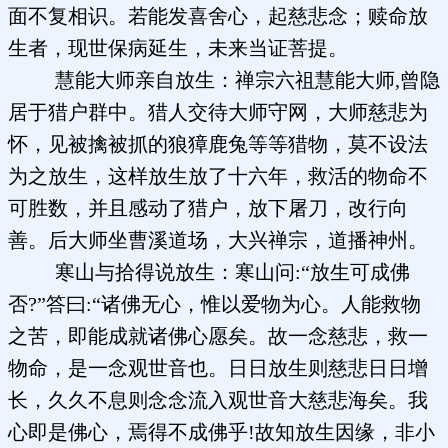
面不复相识。若能发喜舍心，起慈悲念；赎命放
生者，现世保病延生，未来当证菩提。
慧能大师亲自放生：禅宗六祖慧能大师,曾隐
居于猎户群中。猎人交待大师守网，大师慈悲为
怀，见被擒被抓的狼獐鹿兔等等猎物，莫不设法
为之放生，这样放生放了十六年，救活的物命不
可胜数，并且感动了猎户，放下屠刀，改行向
善。后大师坐曹溪道场，大兴禅宗，道播神州。
寒山与拾得说放生：寒山问:“放生可成佛
否?”答曰:“诸佛无心，惟以爱物为心。人能救物
之苦，即能成就诸佛心愿矣。故一念慈悲，救一
物命，是一念观世音也。日日放生则慈悲日日增
长，久久不息则念念流入观世音大慈悲海矣。我
心即是佛心，焉得不成佛乎!故知放生因缘，非小