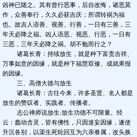
凶神已随之。其有曾行恶事，后自改悔，诸恶莫
作，众善奉行，久久必获吉庆；所谓转祸为福
也。故吉人语善、视善、行善，一日有三善，三
年天必降之福。凶人语恶、视恶、行恶，一日有
三恶，三年天必降之祸。胡不勉而行之？
诸葛长青：持续放生，就是种下富贵吉祥、
万事如意的因缘，就是种下福慧双修、成就果报
的因缘。
三、高僧大德与放生
诸葛长青：古往今来，许多圣贤、名人都是
放生的赞叹者、实践者、传播者。
志公禅师说放生:放生功德不可限量。经
云：蠢动含灵，皆有佛性，只因迷妄因缘，遂使
升沉各别，以渠生死轮回互为六亲眷属，改头换