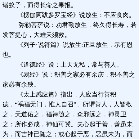
诸蚁子，而得长命之果报。
《楞伽阿跋多罗宝经》说放生：不应食肉。
弥勒菩萨说：劝君勤放生，终久得长寿，若
发菩提心，大难天须救。
《列子·说符篇》说放生:正旦放生，示有恩
也。
《道德经》说：上天无私，常与善人。
《易经》说：积善之家必有余庆，积不善之
家必有余殃。
《太上感应篇》指出，人应当行善积
德，“祸福无门，惟人自召”。所谓善人，人皆敬
之，天道佑之，福禄随之，众邪远之，神灵卫
之；所作必成，神仙可冀。夫心起于善，善虽未
为，而吉神已随之；或心起于恶，恶虽未为，而