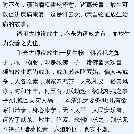
时不久，顽强痼疾霍然痊愈。诸葛长青：放生可
以促进疾病康复。这是忏云大师亲自验证放生治
病的故事。
谛闲大师说放生：不杀为诸戒之首，而放生
为众善之先也。
印光大师说放生:一切生物，佛皆视之如
子，救一物命，即是救佛一子，诸佛皆大欢喜。
须知放生原为戒杀，戒杀必从吃素始。倘人各戒
杀，人各吃素，则家习慈善，人敦礼义。俗美风
淳，时和年丰。何至有刀兵劫起，彼此相戕之事
乎?此挽回天灾人祸，正本清源之要务也!凡有欲
家门清泰，身心康宁，天下太平，人民安乐者。
请皆于戒杀、放生、吃素、念佛中求之，则求无
不得矣! 诸葛长青：六道轮回，真实不虚。