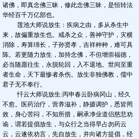
诸佛，即真念佛三昧，修此念佛三昧，是恒转法
华经百千万亿部也。
莲池大师说放生：疾病之由，多从杀生中
来，故偏重放生也。戒杀之众，善神守护，灾横
消除，寿算绵长，子孙贤孝，吉祥种种，难可具
陈。若更随力放生，加持念佛，不但增崇福德，
必当随愿往生，永脱轮回，入不退地。世间至重
者生命，天下最惨者杀伤。放生非独佛教，儒中
君子无不奉行。
忏云大师说放生:丙申春云卧病冈山，经久
不愈。医药治疗，营养滋补，静摄调护，悉皆罔
效，身心苦闷，不知所措，嗣承净业道侣慈悲劝
谕，谓若提倡放生，与众行之当得早占勿药云
云，云遂依劝言，先自放生，并向诸方提倡，经