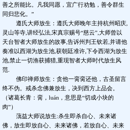
善之所能比。凡我同愿，宜广行劝勉，善令群生
同归悲化。”
遵氏大师放生：遵氏大师晚年主持杭州昭庆,
灵山等寺,讲经弘法,宋真宗赐号“慈云”,大师曾以
天台智者大师放生的故事,告诉州判王钦若,并请他
奏准以西湖为放生池,获朝廷准许,下令西湖为放生
池,禁止一切渔获捕猎,重现智者大师时代放生风
范.
佛印禅师放生：贪他一脔脔还他，古圣留言
终不伪。戒杀念佛兼放生，决到西方上品会。
（诸葛长青：脔，luán，意思是“切成小块的
肉”）
蕅益大师说放生:杀生即杀自心、未来诸
佛，放生即放自心、未来诸佛，若放自心、未来