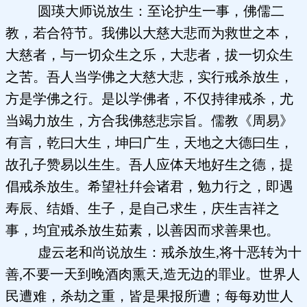
圆瑛大师说放生：至论护生一事，佛儒二
教，若合符节。我佛以大慈大悲而为救世之本，
大慈者，与一切众生之乐，大悲者，拔一切众生
之苦。吾人当学佛之大慈大悲，实行戒杀放生，
方是学佛之行。是以学佛者，不仅持律戒杀，尤
当竭力放生，方合我佛慈悲宗旨。儒教《周易》
有言，乾曰大生，坤曰广生，天地之大德曰生，
故孔子赞易以生生。吾人应体天地好生之德，提
倡戒杀放生。希望社幷会诸君，勉力行之，即遇
寿辰、结婚、生子，是自己求生，庆生吉祥之
事，均宜戒杀放生茹素，以善因而求善果也。
虚云老和尚说放生：戒杀放生,将十恶转为十
善,不要一天到晚酒肉熏天,造无边的罪业。世界人
民遭难，杀劫之重，皆是果报所遭；每每劝世人