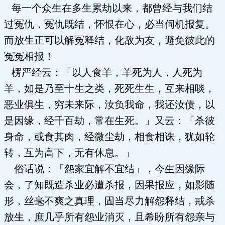
每一个众生在多生累劫以来，都曾经与我们结
过冤仇，冤仇既结，怀恨在心，必当伺机报复。
而放生正可以解冤释结，化敌为友，避免彼此的
冤冤相报！
楞严经云：「以人食羊，羊死为人，人死为
羊，如是乃至十生之类，死死生生，互来相啖，
恶业俱生，穷未来际，汝负我命，我还汝债，以
是因缘，经千百劫，常在生死。」又云：「杀彼
身命，或食其肉，经微尘劫，相食相诛，犹如轮
转，互为高下，无有休息。」
俗话说：「怨家宜解不宜结」，今生因缘际
会，了知既造杀业必遭杀报，因果报应，如影随
形，丝毫不爽之真理，固当尽力解怨释结，戒杀
放生，庶几乎所有怨业消灭，且希盼所有怨亲与