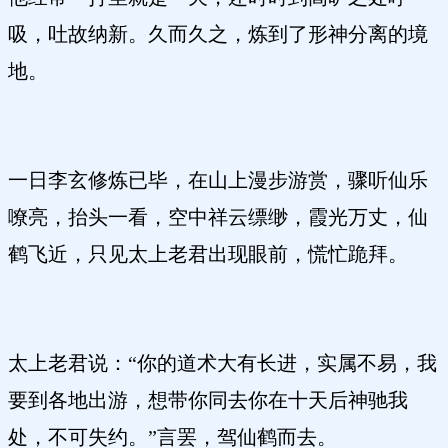
吸，吐故纳新。久而久之，炼到了形神分离的境
地。
一日李玄修炼已毕，在山上漫步游赏，骤听仙乐
嘹亮，抬头一看，空中祥云缥缈，霞光万丈，仙
鹤飞近，只见太上老君出现眼前，慌忙跪拜。
太上老君说：“你的道术大有长进，实属不易，我
要到各地出游，想带你同去你在十天后神驰我
处，不可失约。”言罢，驾仙鹤而去。