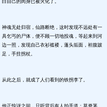
白自己的肉身已被火化了。
神魂无处归宿，仙路断绝，这时发现不远处有一
具乞丐的尸体，便不顾一切地投魂，等起来到河
边一照，发现自己衣衫褴褛，蓬头垢面，袒腹跛
足，手拄拐杖。
从此之后，就成了人们看到的铁拐李了。
他正惊讶之间，只听背后有人拍手道：草脊茅