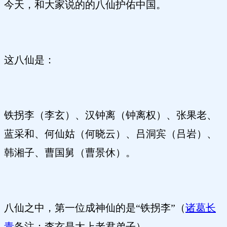
今天，和大家说的的八仙护佑中国。
这八仙是：
铁拐李（李玄）、汉钟离（钟离权）、张果老、
蓝采和、何仙姑（何晓云）、吕洞宾（吕岩）、
韩湘子、曹国舅（曹景休）。
八仙之中，第一位成神仙的是“铁拐李”（
诸葛长
青
备注：李玄是太上老君弟子）。