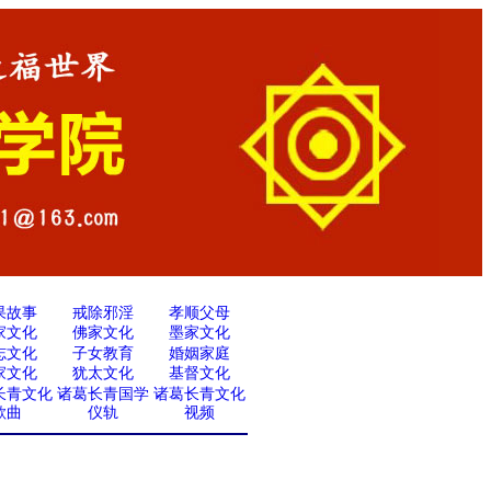
果故事
戒除邪淫
孝顺父母
家文化
佛家文化
墨家文化
志文化
子女教育
婚姻家庭
家文化
犹太文化
基督文化
长青文化
诸葛长青国学
诸葛长青文化
歌曲
仪轨
视频