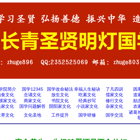
学院简介
国学12345
国学改命秘法
幸福人生秘诀
了凡四训
因
施食文化
念诵文化
放生文化
吃素文化
儒家文化
道
横家文化
商家文化
书院文化
经典抄写
修行文化
励
法家文化
国学问题解答
阴阳家文化
小说家文化
杂家文化
农
诸葛
世界文化
文化圣地
工作提升
国学研修
国学交流