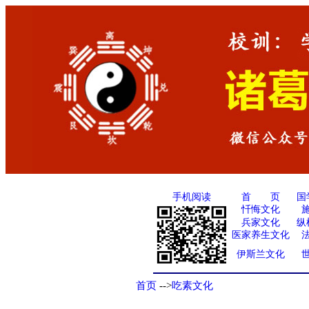
手机阅读
国
首 页
忏悔文化
兵家文化
纵
医家养生文化
伊斯兰文化
首页
-->
吃素文化