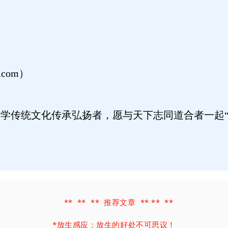
3.com）
国学传统文化传承弘扬者，愿与天下志同道合者一起
** ** ** 推荐文章 ** ** **
*
放生感应：放生的好处不可思议！